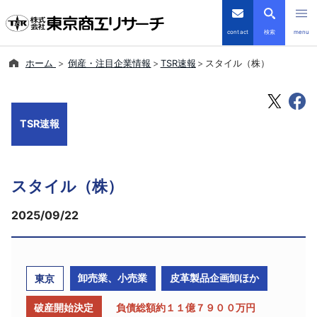
contact
検索
menu
ホーム
倒産・注目企業情報
TSR速報
スタイル（株）
倒産・注目企業情報
TSRデータインサイト
TSR速報
TSR-PLUS
スタイル（株）
優良企業サイト
2025/09/22
会社案内
商品・サービス
卸売業、小売業
皮革製品企画卸ほか
東京
導入事例
破産開始決定
負債総額約１１億７９００万円