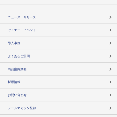
TSRのCSR
役割で探す
TSR-PLUSトップ
支社店一覧
ニュース・リリース
失敗しない与信管理とは
決算情報
セミナー・イベント
海外取引のノウハウ
パートナー体制
導入事例
企業データの有効活用
マルチステークホルダー
よくあるご質問
コンプライアンスチェック
商品案内動画
用語辞典
採用情報
お問い合わせ
メールマガジン登録