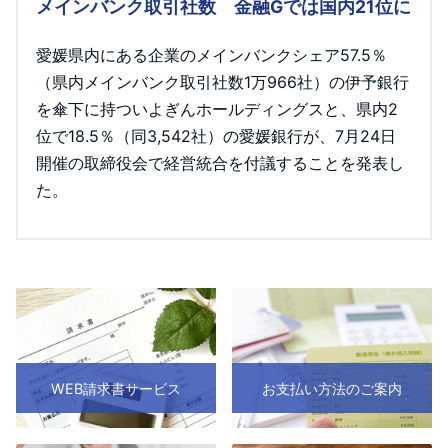
メインバンク取引社数 金融Gでは国内21位に
愛媛県内にある企業のメインバンクシェア57.5％
（県内メインバンク取引社数1万966社）の伊予銀行
を傘下に持ついよぎんホールディングスと、県内2
位で18.5％（同3,542社）の愛媛銀行が、7月24日
開催の取締役会で経営統合を付議することを発表し
た。
WEB請求書サービス
お支払い方法のご案内