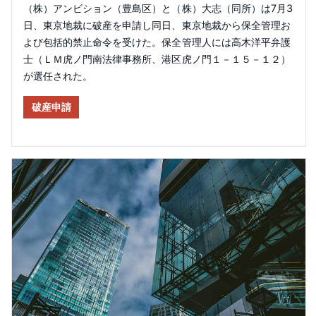
（株）アンビション（豊島区）と（株）大志（同所）は7月3
日、東京地裁に破産を申請し同日、東京地裁から保全管理お
よび包括的禁止命令を受けた。保全管理人には高木洋平弁護
士（ＬＭ虎ノ門南法律事務所、港区虎ノ門１－１５－１２）
が選任された。
破産申請