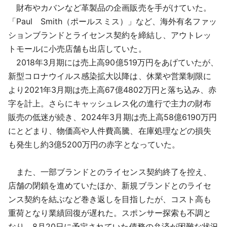
財布やカバンなど革製品の企画販売を手がけていた。
「Paul Smith（ポールスミス）」など、海外有名ファッ
ションブランドとライセンス契約を締結し、アウトレッ
トモールに小売店舗も出店していた。
2018年3月期には売上高90億519万円をあげていたが、
新型コロナウイルス感染拡大以降は、休業や営業制限に
より2021年3月期は売上高67億4802万円と落ち込み、赤
字を計上。さらにキャッシュレス化の進行で主力の財布
販売の低迷が続き、2024年3月期は売上高58億6190万円
にとどまり、物価高や人件費高騰、在庫処理などの損失
も発生し約3億5200万円の赤字となっていた。
また、一部ブランドとのライセンス契約終了を控え、
店舗の閉鎖を進めていたほか、新規ブランドとのライセ
ンス契約を結ぶなど巻き返しを目指したが、コスト高も
重荷となり業績回復が遅れた。スポンサー探索も不調と
なり、8月20日に予定されていた債務の弁済が困難な状況