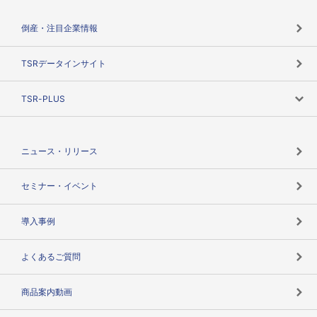
会社概要
カテゴリで探す
倒産・注目企業情報
TSRのビジョン
目的で探す
TSRデータインサイト
創業のあゆみ
ニーズで探す
TSR-PLUS
TSRのCSR
役割で探す
TSR-PLUSトップ
支社店一覧
ニュース・リリース
失敗しない与信管理とは
決算情報
セミナー・イベント
海外取引のノウハウ
パートナー体制
導入事例
企業データの有効活用
マルチステークホルダー
よくあるご質問
コンプライアンスチェック
商品案内動画