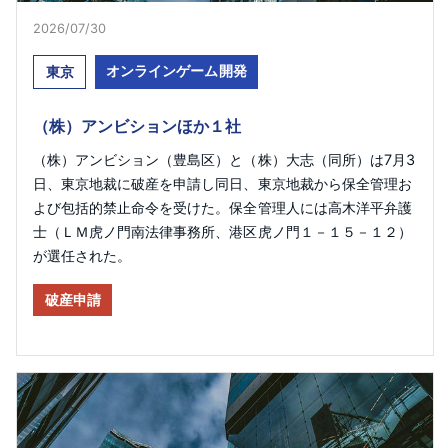
2026/07/30
オンラインゲーム開発
東京
（株）アンビションほか１社
（株）アンビション（豊島区）と（株）大志（同所）は7月3
日、東京地裁に破産を申請し同日、東京地裁から保全管理お
よび包括的禁止命令を受けた。保全管理人には高木洋平弁護
士（ＬＭ虎ノ門南法律事務所、港区虎ノ門１－１５－１２）
が選任された。
破産申請