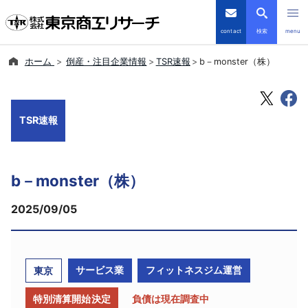
contact
検索
menu
ホーム
倒産・注目企業情報
TSR速報
b－monster（株）
倒産・注目企業情報
TSRデータインサイト
TSR速報
TSR-PLUS
b－monster（株）
優良企業サイト
2025/09/05
会社案内
商品・サービス
サービス業
フィットネスジム運営
東京
導入事例
特別清算開始決定
負債は現在調査中