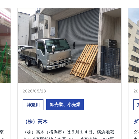
2026/05/28
20
卸売業、小売業
神奈川
（株）高木
ダ
京
（株）高木（横浜市）は５月１４日、横浜地裁
ダ