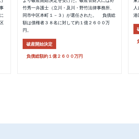
け
より破産開始決定を受けた。破産管財人には野
東
事
竹秀一弁護士（立川・及川・野竹法律事務所、
人
に
同市中区本町１－３）が選任された。 負債総
港
区
額は債権者３８名に対して約１億２６００万
円。
破産開始決定
負債総額約１億２６００万円