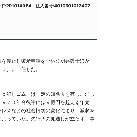
ド:291014054 法人番号:4010501012407
を停止し破産申請を小林公明弁護士ほか
－５）に一任した。
ｐ消しゴム」は一定の知名度を有し、消し
１９７０年台後半には９億円を超える年売上
ーレスなどの社会情勢の変化により、減収を
どまっていた。先行きの見通しが立たず、事