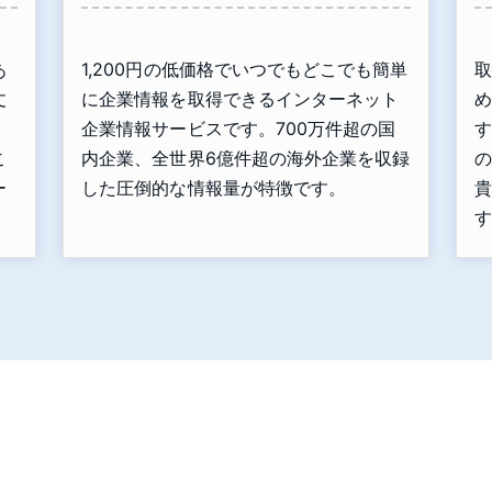
あ
1,200円の低価格でいつでもどこでも簡単
取
丈
に企業情報を取得できるインターネット
め
」
企業情報サービスです。700万件超の国
す
こ
内企業、全世界6億件超の海外企業を収録
の
ー
した圧倒的な情報量が特徴です。
貴
す