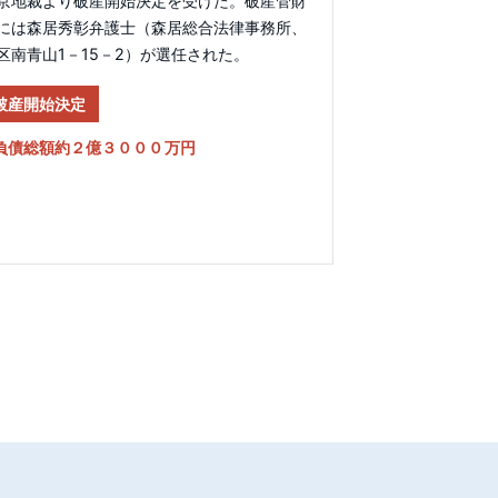
京地裁より破産開始決定を受けた。破産管財
には森居秀彰弁護士（森居総合法律事務所、
区南青山1－15－2）が選任された。
破産開始決定
負債総額約２億３０００万円