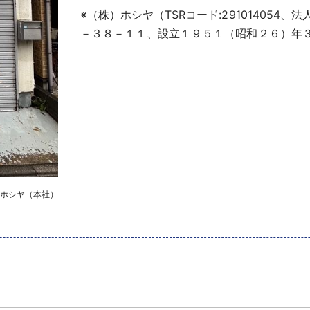
※（株）ホシヤ（TSRコード:291014054、法人
－３８－１１、設立１９５１（昭和２６）年
ホシヤ（本社）