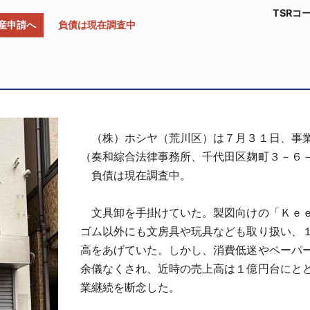
TSRコー
産申請へ
負債は現在調査中
（株）ホシヤ（荒川区）は７月３１日、事業
（奏和綜合法律事務所、千代田区麹町３－６
負債は現在調査中。
文具卸を手掛けていた。製図向けの「Ｋｅｅ
ゴム以外にも文房具や玩具なども取り扱い、
高をあげていた。しかし、消費低迷やペーパ
余儀なくされ、近時の売上高は１億円台にと
業継続を断念した。