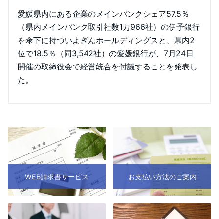
愛媛県内にある企業のメインバンクシェア57.5％
（県内メインバンク取引社数1万966社）の伊予銀行
を傘下に持ついよぎんホールディングスと、県内2
位で18.5％（同3,542社）の愛媛銀行が、7月24日
開催の取締役会で経営統合を付議することを発表し
た。
WEB請求書サービス
お支払い方法のご案内