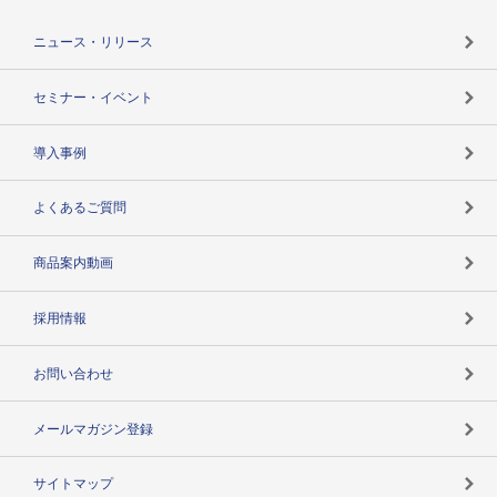
役割で探す
TSR-PLUSトップ
支社店一覧
ニュース・リリース
失敗しない与信管理とは
決算情報
セミナー・イベント
海外取引のノウハウ
パートナー体制
導入事例
企業データの有効活用
マルチステークホルダー
よくあるご質問
コンプライアンスチェック
商品案内動画
用語辞典
採用情報
お問い合わせ
メールマガジン登録
サイトマップ