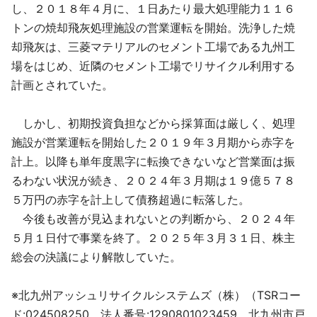
し、２０１８年４月に、１日あたり最大処理能力１１６
トンの焼却飛灰処理施設の営業運転を開始。洗浄した焼
却飛灰は、三菱マテリアルのセメント工場である九州工
場をはじめ、近隣のセメント工場でリサイクル利用する
計画とされていた。
しかし、初期投資負担などから採算面は厳しく、処理
施設が営業運転を開始した２０１９年３月期から赤字を
計上。以降も単年度黒字に転換できないなど営業面は振
るわない状況が続き、２０２４年３月期は１９億５７８
５万円の赤字を計上して債務超過に転落した。
今後も改善が見込まれないとの判断から、２０２４年
５月１日付で事業を終了。２０２５年３月３１日、株主
総会の決議により解散していた。
※北九州アッシュリサイクルシステムズ（株）（TSRコー
ド:024508250、法人番号:1290801023459、北九州市戸