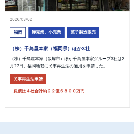
2026/03/02
卸売業、小売業
菓子製造販売
福岡
（株）千鳥屋本家（福岡県）ほか3社
（株）千鳥屋本家（飯塚市）ほか千鳥屋本家グループ3社は2
月27日、福岡地裁に民事再生法の適用を申請した。
民事再生法申請
負債は４社合計約２２億６８００万円