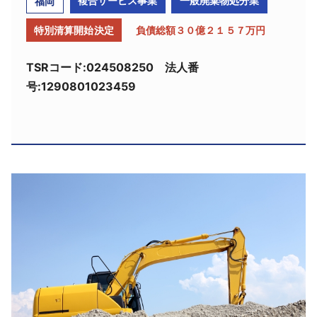
複合サービス事業
一般廃棄物処分業
福岡
採用情報
特別清算開始決定
負債総額３０億２１５７万円
よくあるご質問
TSRコード:024508250 法人番
号:1290801023459
English