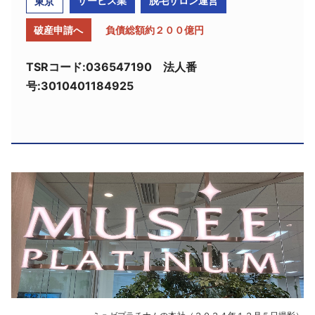
サービス業
脱毛サロン運営
東京
採用情報
破産申請へ
負債総額約２００億円
よくあるご質問
TSRコード:036547190 法人番
号:3010401184925
English