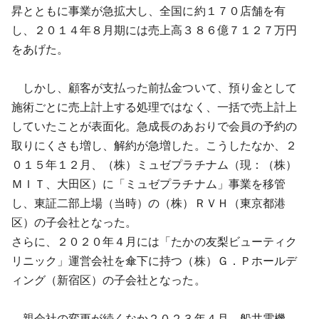
昇とともに事業が急拡大し、全国に約１７０店舗を有
し、２０１４年８月期には売上高３８６億７１２７万円
をあげた。
しかし、顧客が支払った前払金ついて、預り金として
施術ごとに売上計上する処理ではなく、一括で売上計上
していたことが表面化。急成長のあおりで会員の予約の
取りにくさも増し、解約が急増した。こうしたなか、２
０１５年１２月、（株）ミュゼプラチナム（現：（株）
ＭＩＴ、大田区）に「ミュゼプラチナム」事業を移管
し、東証二部上場（当時）の（株）ＲＶＨ（東京都港
区）の子会社となった。
さらに、２０２０年４月には「たかの友梨ビューティク
リニック」運営会社を傘下に持つ（株）Ｇ．Ｐホールデ
ィング（新宿区）の子会社となった。
親会社の変更が続くなか２０２３年４月、船井電機