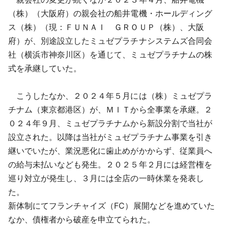
（株）（大阪府）の親会社の船井電機・ホールディング
ス（株）（現：ＦＵＮＡＩ ＧＲＯＵＰ（株）、大阪
府）が、別途設立したミュゼプラチナシステムズ合同会
社（横浜市神奈川区）を通じて、ミュゼプラチナムの株
式を承継していた。
こうしたなか、２０２４年５月には（株）ミュゼプラ
チナム（東京都港区）が、ＭＩＴから全事業を承継。２
０２４年９月、ミュゼプラチナムから新設分割で当社が
設立された。以降は当社がミュゼプラチナム事業を引き
継いでいたが、業況悪化に歯止めがかからず、従業員へ
の給与未払いなども発生。２０２５年２月には経営権を
巡り対立が発生し、３月には全店の一時休業を発表し
た。
新体制にてフランチャイズ（FC）展開などを進めていた
なか、債権者から破産を申立てられた。