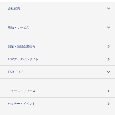
会社案内
会社案内トップ
商品・サービス
会社概要
カテゴリで探す
倒産・注目企業情報
TSRのビジョン
目的で探す
TSRデータインサイト
創業のあゆみ
ニーズで探す
TSR-PLUS
TSRのCSR
役割で探す
TSR-PLUSトップ
支社店一覧
ニュース・リリース
失敗しない与信管理とは
決算情報
セミナー・イベント
海外取引のノウハウ
パートナー体制