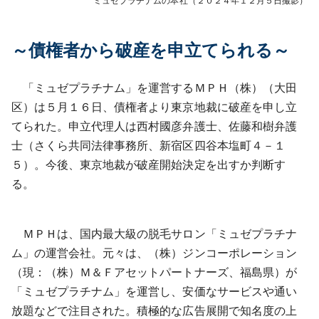
ミュゼプラチナムの本社（２０２４年１２月５日撮影）
～債権者から破産を申立てられる～
「ミュゼプラチナム」を運営する
ＭＰＨ（株）（大田
区）は５月１６日、債権者より東京地裁に破産を申し立
てられた。申立代理人は西村國彦弁護士
、佐藤和樹弁護
士
（さくら共同法律事務所、新宿区四谷本塩町４－１
５）。今後、東京地裁が破産開始決定を出すか判断す
る。
ＭＰＨは、国内最大級の脱毛サロン「ミュゼプラチナ
ム」の運営会社。元々は、（株）ジンコーポレーション
（現：（株）Ｍ＆Ｆアセットパートナーズ、福島県）が
「ミュゼプラチナム」を運営し、安価なサービスや通い
放題などで注目された。積極的な広告展開で知名度の上