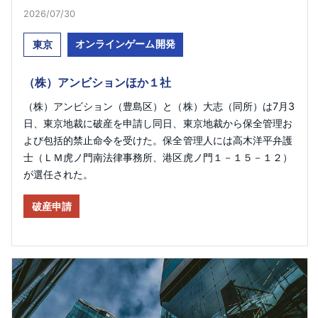
2026/07/30
オンラインゲーム開発
東京
（株）アンビションほか１社
（株）アンビション（豊島区）と（株）大志（同所）は7月3
日、東京地裁に破産を申請し同日、東京地裁から保全管理お
よび包括的禁止命令を受けた。保全管理人には高木洋平弁護
士（ＬＭ虎ノ門南法律事務所、港区虎ノ門１－１５－１２）
が選任された。
破産申請