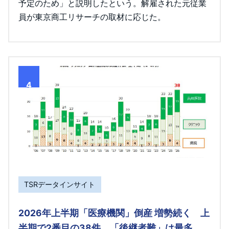
予定のため」と説明したという。解雇された元従業
員が東京商工リサーチの取材に応じた。
4
TSRデータインサイト
2026年上半期「医療機関」倒産 増勢続く 上
半期で2番目の38件、「後継者難」は最多