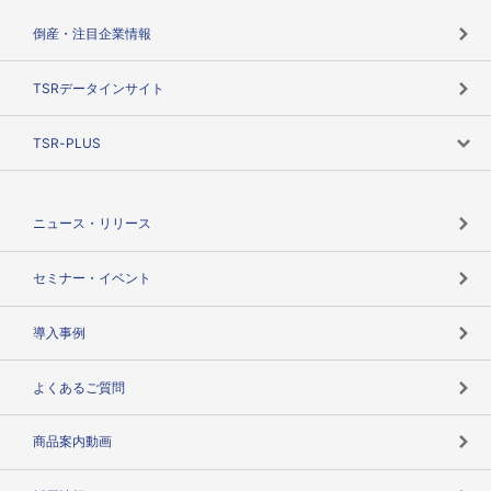
カテゴリで探す
倒産・注目企業情報
TSRのビジョン
目的で探す
TSRデータインサイト
創業のあゆみ
ニーズで探す
TSR-PLUS
TSRのCSR
役割で探す
TSR-PLUSトップ
支社店一覧
ニュース・リリース
失敗しない与信管理とは
決算情報
セミナー・イベント
海外取引のノウハウ
パートナー体制
導入事例
企業データの有効活用
マルチステークホルダー
よくあるご質問
コンプライアンスチェック
商品案内動画
用語辞典