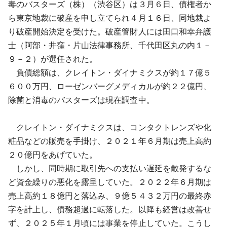
毒のバスターズ（株）（渋谷区）は３月６日、債権者か
ら東京地裁に破産を申し立てられ４月１６日、同地裁よ
り破産開始決定を受けた。破産管財人には田口和幸弁護
士（阿部・井窪・片山法律事務所、千代田区丸の内１－
９－２）が選任された。
負債総額は、クレイトン・ダイナミクスが約１７億５
６００万円、ローゼンバーグメディカルが約２２億円、
除菌と消毒のバスターズは現在調査中。
クレイトン・ダイナミクスは、コンタクトレンズや化
粧品などの販売を手掛け、２０２１年６月期は売上高約
２０億円をあげていた。
しかし、同時期に取引先への支払い遅延を散発するな
ど資金繰りの悪化を露呈していた。２０２２年６月期は
売上高約１８億円と落込み、９億５４３２万円の最終赤
字を計上し、債務超過に転落した。以降も経営は改善せ
ず、２０２５年１月頃には事業を停止していた。こうし