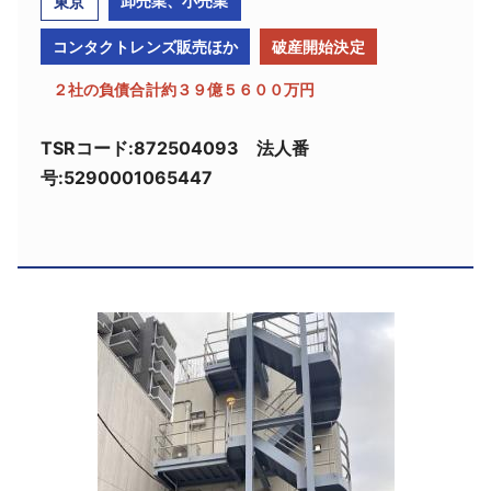
卸売業、小売業
東京
採用情報
コンタクトレンズ販売ほか
破産開始決定
よくあるご質問
２社の負債合計約３９億５６００万円
English
TSRコード:872504093 法人番
号:5290001065447