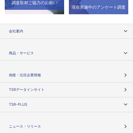
調査取材ご協力のお願い
現在実施中のアンケート調査
会社案内
会社案内トップ
商品・サービス
会社概要
カテゴリで探す
倒産・注目企業情報
TSRのビジョン
目的で探す
TSRデータインサイト
創業のあゆみ
ニーズで探す
TSR-PLUS
TSRのCSR
役割で探す
TSR-PLUSトップ
支社店一覧
ニュース・リリース