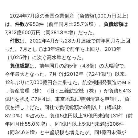
2024年7月度の全国企業倒産（負債額1,000万円以上）
は、
件数
が953件（前年同月比25.7％増）、
負債総額
は
7,812億600万円（同381.8％増）だった。
件数
は、2022年4月から28カ月連続で前年同月を上回
った。7月としては3年連続で前年を上回り、2013年
（1,025件）に次ぐ高水準となった。
負債総額
は、前年同月の約5倍（4.8倍）の大幅増で、
今年最大となった。7月では2012年（7,241億円）以来、
12年ぶりに7,000億円台に乗せた。航空機開発製造のＭＳ
Ｊ資産管理（株）（旧：三菱航空機（株））が負債6,413
億円を抱えて7月4日、東京地裁に特別清算を申請し、負
債を押し上げた。同社で負債総額の8割以上（構成比
82.0％）を占めた。負債5億円以上10億円未満は31件（前
年同月比55.0％増）、同1億円以上5億円未満は206件
（同34.6％増）と中堅規模も増えたが、同1億円未満が