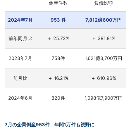
倒産件数
負債総額
採用情報
2024年7月
953 件
7,812億600万円
よくあるご質問
English
前年同月比
＋ 25.72%
＋ 381.81%
2023年7月
758件
1,621億3,700万円
前月比
＋ 16.21%
＋ 610.96%
2024年6月
820件
1,098億7,900万円
7月の企業倒産953件 年間1万件も視野に