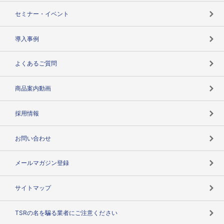
失敗しない与信管理とは
決算情報
セミナー・イベント
海外取引のノウハウ
パートナー体制
導入事例
企業データの有効活用
マルチステークホルダー
よくあるご質問
コンプライアンスチェック
商品案内動画
用語辞典
採用情報
お問い合わせ
メールマガジン登録
サイトマップ
TSRの名を騙る業者にご注意ください