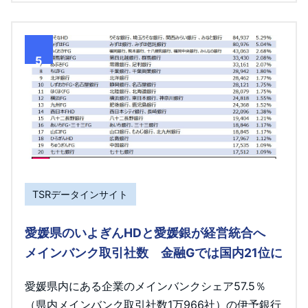
5
TSRデータインサイト
愛媛県のいよぎんHDと愛媛銀が経営統合へ
メインバンク取引社数 金融Gでは国内21位に
愛媛県内にある企業のメインバンクシェア57.5％
（県内メインバンク取引社数1万966社）の伊予銀行