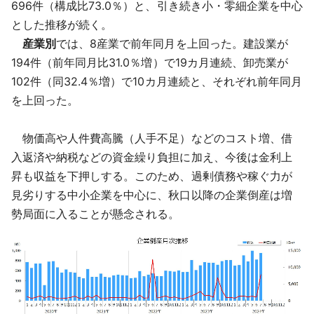
696件（構成比73.0％）と、引き続き小・零細企業を中心
とした推移が続く。
産業別
では、8産業で前年同月を上回った。建設業が
194件（前年同月比31.0％増）で19カ月連続、卸売業が
102件（同32.4％増）で10カ月連続と、それぞれ前年同月
を上回った。
物価高や人件費高騰（人手不足）などのコスト増、借
入返済や納税などの資金繰り負担に加え、今後は金利上
昇も収益を下押しする。このため、過剰債務や稼ぐ力が
見劣りする中小企業を中心に、秋口以降の企業倒産は増
勢局面に入ることが懸念される。