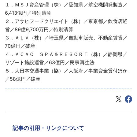
１．ＭＳＪ資産管理（株）／愛知県／航空機開発製造／
6,413億円／特別清算
２．アサヒフードクリエイト（株）／東京都／飲食店経
営／89億9,700万円／特別清算
３．ＡＬＶ（株）／埼玉県／自動車販売、不動産賃貸／
70億円／破産
４．ＡＣＡＯ ＳＰＡ＆ＲＥＳＯＲＴ（株）／静岡県／
リゾート施設運営／63億円／民事再生法
５．大日本交通事業（協）／大阪府／事業資金貸付ほか
／58億円／破産
記事の引用・リンクについて