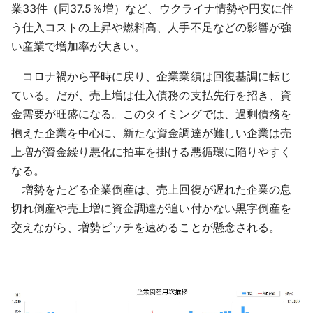
業33件（同37.5％増）など、ウクライナ情勢や円安に伴
う仕入コストの上昇や燃料高、人手不足などの影響が強
い産業で増加率が大きい。
コロナ禍から平時に戻り、企業業績は回復基調に転じ
ている。だが、売上増は仕入債務の支払先行を招き、資
金需要が旺盛になる。このタイミングでは、過剰債務を
抱えた企業を中心に、新たな資金調達が難しい企業は売
上増が資金繰り悪化に拍車を掛ける悪循環に陥りやすく
なる。
増勢をたどる企業倒産は、売上回復が遅れた企業の息
切れ倒産や売上増に資金調達が追い付かない黒字倒産を
交えながら、増勢ピッチを速めることが懸念される。