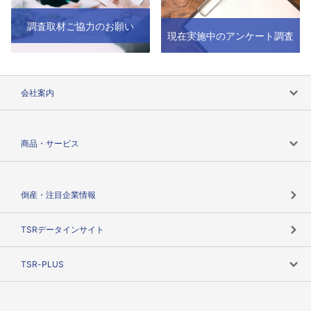
調査取材ご協力のお願い
現在実施中のアンケート調査
会社案内
会社案内トップ
商品・サービス
会社概要
カテゴリで探す
倒産・注目企業情報
TSRのビジョン
目的で探す
TSRデータインサイト
創業のあゆみ
ニーズで探す
TSR-PLUS
TSRのCSR
役割で探す
TSR-PLUSトップ
支社店一覧