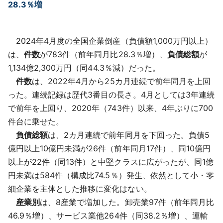
28.3％増
2024年4月度の全国企業倒産（負債額1,000万円以上）
は、
件数
が783件（前年同月比28.3％増）、
負債総額
が
1,134億2,300万円（同44.3％減）だった。
件数
は、2022年4月から25カ月連続で前年同月を上回
った。連続記録は歴代3番目の長さ。4月としては3年連続
で前年を上回り、2020年（743件）以来、4年ぶりに700
件台に乗せた。
負債総額
は、2カ月連続で前年同月を下回った。負債5
億円以上10億円未満が26件（前年同月17件）、同10億円
以上が22件（同13件）と中堅クラスに広がったが、同1億
円未満は584件（構成比74.5％）発生、依然として小・零
細企業を主体とした推移に変化はない。
産業別
は、8産業で増加した。卸売業97件（前年同月比
46.9％増）、サービス業他264件（同38.2％増）、運輸