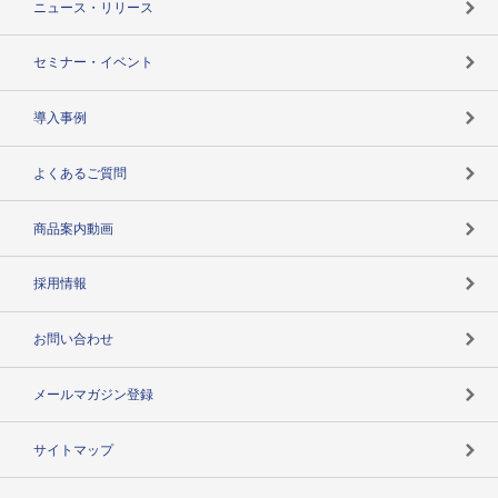
ニュース・リリース
失敗しない与信管理とは
決算情報
セミナー・イベント
海外取引のノウハウ
パートナー体制
導入事例
企業データの有効活用
マルチステークホルダー
よくあるご質問
コンプライアンスチェック
商品案内動画
用語辞典
採用情報
お問い合わせ
メールマガジン登録
サイトマップ