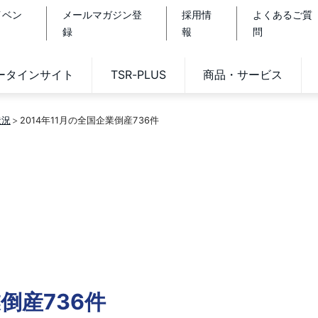
イベン
メールマガジン登
採用情
よくあるご質
録
報
問
データインサイト
TSR-PLUS
商品・サービス
状況
2014年11月の全国企業倒産736件
業倒産736件