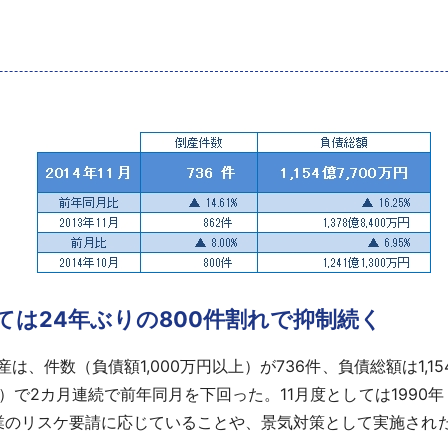
しては24年ぶりの800件割れで抑制続く
は、件数（負債額1,000万円以上）が736件、負債総額は1,154
減）で2カ月連続で前年同月を下回った。11月度としては1990年
業のリスケ要請に応じていることや、景気対策として実施され