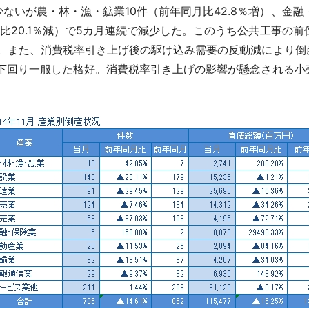
いが農・林・漁・鉱業10件（前年同月比42.8％増）、金融・
比20.1％減）で5カ月連続で減少した。このうち公共工事の前
いる。また、消費税率引き上げ後の駆け込み需要の反動減により倒
を下回り一服した格好。消費税率引き上げの影響が懸念される小売