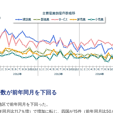
件数が前年同月を下回る
地区で前年同月を下回った。
同月比11.7％増）で増加に転じ、四国が15件（前年同月比50