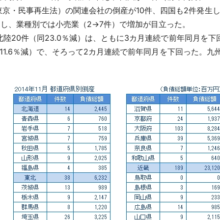
京・民事再生法）の関連会社の倒産が10件、四国も2件発生し
加し、業種別では小売業（2→7件）で増加が目立った。
北陸20件（同23.0％減）は、ともに3カ月連続で前年同月を下
（同11.6％減）で、そろって2カ月連続で前年同月を下回った。九