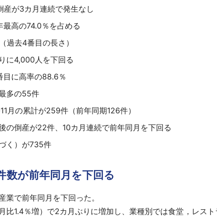
倒産が3カ月連続で発生なし
最高の74.0％を占める
（過去4番目の長さ）
りに4,000人を下回る
目に高率の88.6％
最多の55件
-11月の累計が259件（前年同期126件）
後の倒産が22件、10カ月連続で前年同月を下回る
く）が735件
で件数が前年同月を下回る
7産業で前年同月を下回った。
月比1.4％増）で2カ月ぶりに増加し、業種別では食堂，レストラ