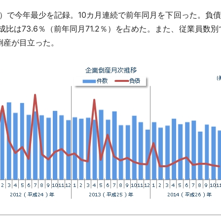
万円減）で今年最少を記録。10カ月連続で前年同月を下回った。負
比は73.6％（前年同月71.2％）を占めた。また、従業員数別
倒産が目立った。