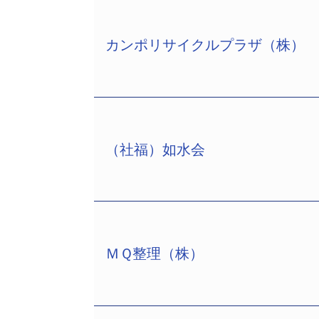
カンポリサイクルプラザ（株）
（社福）如水会
カンポリサイクルプラザ（株）（TSR企業コ
年4月、資本金4億円、代表清算人：牧
プラントメーカーの（株）タクマ（TSR企業
業廃棄物収集運搬・処理を手掛ける（株）カン
資して設立。一般廃棄物や産業廃棄物
ＭＱ整理（株）
当社の複合型リサイクル施設は、廃棄
（社福）如水会（TSR企業コード:4730
ラントとして知られ、本社敷地内にサ
年3月、理事長：佐々木史郎氏）は2月
の自治体のほか大手企業などから廃棄物の
（小森正悟法律事務所、岐阜市神田町1－1
しかし、2006年11月に一部の焼却