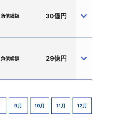
タクマが当社株式の80％を保有し体制強
」を運営するほか、2018年4月から
30億円
負債総額
しかし、看護師等の人件費増加や減価償却
4－11、設立1978（昭和53）年3月、資
必要となることから、2019年3月末
金繰りは逼迫していた。
日開催の株主総会の決議により解散して
により、2021年11月30日付で総
た。
も工場や営業所を開設し、近畿一円に営
、ピーク時の2007年8月期は売上高75
29億円
負債総額
しを進めるなかで豊中工場の閉鎖や奈良
4－39－28、設立2005（平成17）年1
代理人は柴原多弁護士（西村あさひ法律
スケジュールを実施するなどして業績の
の需要が減少し、業況は一層悪化した。
017453、吹田市）の支援を受ける形で村上
、訪問看護など高齢者福祉事業を手掛け
し、同年6月に村上給食（株）に商号変更する
設立1995（平成7）年12月、資本金9800
月
9月
10月
11月
12月
総会の決議により解散していた。
タッフおよび利用者が「新型コロナウイ
（アクア法律事務所、大津市京町4－4
老人ホームと訪問介護を併設する「悠愛ア
、休業を余儀なくされた。以降、利用者
部）で「ファミリーコンピュータ」や「スー