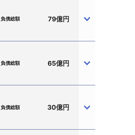
79億円
負債総額
65億円
負債総額
市園部町高屋西谷1、設立1999（平成11）
決定を受けた。 負債総額は79億円。
兵庫県尼崎市、東証1部）と、地元を中心に産
014163、京都市伏見区）が50％ずつを出
30億円
負債総額
も活用する次世代型の総合リサイクルプ
城東742－14、設立2008（平成20）
リサイクル施設などを備えていた。近隣
受けた。監督委員には小森正悟弁護士
計上していた。
。2008年3月期には売上高が約5億円