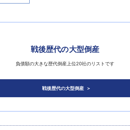
繰りに行き詰まり、今回の措置となった。
った代表が、同社出身の6名と設立。「新世代商品の創出を継
を開発し、技術力の高さや将来性が評価され、ベンチャーキャ
、センシング技術等を応用して開発した「ＸａｖｉＸ（ザビ
などで多数採用された。その技術をブラッシュアップし高精細な
売上高100億円を突破し、18億7049万円の利益を計上した。
国内でもＸａｖｉＸの半導体チップとユニークなインターフェー
戦後歴代の大型倒産
新たな体感型機器として期待され、専用アプリケーションも相
争が激化し、販売が苦戦。2010年8月期の売上高は約10億39
負債額の大きな歴代倒産上位20社のリストです
。
端末を、2014年には通信機能を持たせたイベント用ライティ
希望退職などを募り凌いでいたが、「新型コロナウイルス」感
戦後歴代の大型倒産
った。