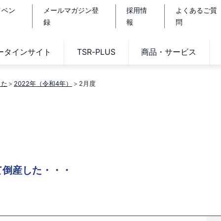
イベン
メールマガジン登
採用情
よくあるご質
録
報
問
データインサイト
TSR-PLUS
商品・サービス
した
2022年（令和4年）
2月度
て倒産した・・・