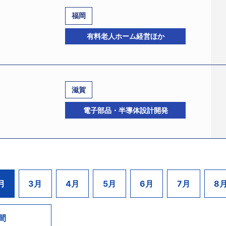
なり債務超過に陥った。2008年秋頃には再稼働し、同時期には
ふ愛の里」、三重県亀山市で特別養護老人ホーム「亀山愛の里
福岡
が続いていた。
、2021年3月期には売上高24億1671万円をあげていた。
9507、法人番号:2122001007530、東大阪市稲田新町3－
ントの老朽化も重なり、設備を刷新するためには莫大な費用が
有料老人ホーム経営ほか
期連続で多額の赤字を計上。借入金の金利負担も重荷となり、資
司氏）は1月26日、大阪地裁より特別清算開始決定を受けた。
事業を停止。以降は施設の撤去などを進め、2021年10月28
型コロナウイルス」感染拡大に伴う外来診療・入院診療の減少等
護老人ホーム2拠点の運営で再建を図るため、今回の措置となっ
向け昼食弁当の製造販売を主体とし、神戸や姫路、奈良などに
00カ所の事業所へ販売し、1日の販売食数は8万食を超えるなど
滋賀
降は同業他社との競合が激化していたうえ、不採算部門の見直
72075826、法人番号:3290001057025、福岡市南区曰佐
電子部品・半導体設計開発
急激に縮小し、2009年8月期には債務超過に陥った。
）は2月28日、東京地裁へ民事再生法の適用を申請した。申請
組み、中小企業再生支援協議会の支援のもとで金融債務のリ
電話03－6250－6200）ほか4名。
型コロナウイルス」感染拡大による影響で事業所向け昼食弁当
）（TSR企業コード:570088879、法人番号:8120901
を中心に、住宅型有料老人ホームやデイサービス、訪問介護
81208、法人番号:2122001034533、東大阪市）を設立
小規模保育園などにも参入し、業容を拡大していた。
178、法人番号:8160001012896、栗東市六地蔵223－5、
月
3月
4月
5月
6月
7月
8
6月1日、村上給食（株）から現商号に変更し11月1日、株主
ームおよびデイサービスを運営する「桜花の宴 悠愛」にてス
津地裁より破産開始決定を受けた。破産管財人には朴大俊弁護士
5日まで同施設が休業となった。さらに、2021年1月には有料
任された。 負債総額は29億円。
染が確認され、福岡市よりクラスター発生と認定されたことで
間
6370、法人番号:1130001011420、京都市南区、東証1