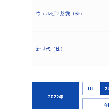
負債総額は65億円。
に減少し、約13億3400万円の赤字と
揖斐郡大野町で特別養護老人ホーム「ぎ
化に努めていたが、その後も赤字計上
ウェルビス悠愛（株）
は愛知県豊田市で総合病院の運営を手掛け
ＭＱ整理（株）（TSR企業コード:57054
業績回復が遅れるなか、リサイクルプラ
負担が重く、2019年3月期以降は3
本金4950万円、代表清算人：村上幸
をもって廃棄物の受け入れを取りやめ、
こうしたなか、慢性的な人手不足や「新
負債総額は30億円。
いた。
合病院を医療法人に事業譲渡。特別養
1965年5月創業の給食業者。事業所
業基盤を築いていた。一時期は約1万30
新世代（株）
億8237万円を計上した。しかし、以
ウェルビス悠愛（株）（TSR企業コード:8
工場の売却などリストラに着手。業容が
月、資本金3000万円、植木理美社長
外部より人材を招いて経営改革に取り
事務所、東京都千代田区大手町1－1－2、
回復に努めたが、2020年に入り「新
負債総額は30億円。
こうしたなか、2021年2月に昭和化工（株
福岡県、佐賀県、大分県など九州北部
給食準備（株）（TSR企業コード:1383
ていた。近年はセルフエステサロンや
新世代（株）（TSR企業コード:650180
1月
2
とともに、給食事業を移管。当社は同年
しかし、2020年12月、有料老人ホ
万円、中川克也社長）は2月17日、大
2022年
ルス」に感染したため、2021年2月1
－23、電話077－523－6600）が選
リビオ」でも新型コロナウイルスの感
年
任天堂（株）（TSR企業コード:64105