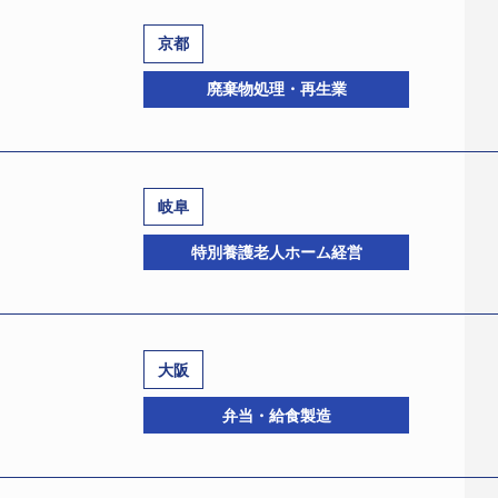
京都
廃棄物処理・再生業
岐阜
ード:641524145、法人番号:4130001034872、南丹
特別養護老人ホーム経営
野誠司弁護士）は1月21日、京都地裁園部支部より特別清算開始
コード:570111021、法人番号:4140001053517、
ポ（TSR企業コード:641109490、法人番号:5130001
など数多くの廃棄物の処理・リサイクルを手掛けていた。
大阪
物の処理・再生のみならず、その過程で生じる熱エネルギー
96820、法人番号:3200005006374、揖斐郡大野町大野字上
弁当・給食製造
ーマルリサイクル施設のほか、バイオリサイクル施設、廃家電
1日、岐阜地裁に民事再生法の適用を申請し同日、監督命令を
処理を受注し、2005年3月期には売上高15億4331万円を
－5、電話058－214－6006）が選任された。
炉にて基準値を上回るダイオキシン類が検出され、一時稼働を停止