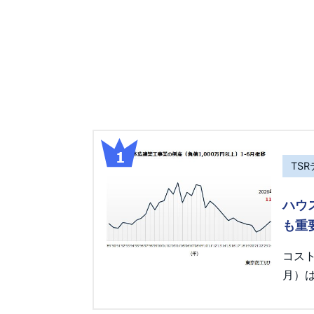
TS
ハウ
も重
コス
月）は