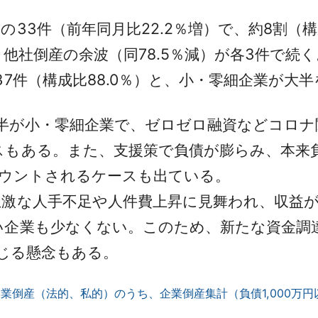
3件（前年同月比22.2％増）で、約8割（構
と他社倒産の余波（同78.5％減）が各3件で続く
7件（構成比88.0％）と、小・零細企業が大
大半が小・零細企業で、ゼロゼロ融資などコロ
もある。また、支援策で負債が膨らみ、本来負債
にカウントされるケースも出ている。
激な人手不足や人件費上昇に見舞われ、収益が
い企業も少なくない。このため、新たな資金調
転じる懸念もある。
企業倒産（法的、私的）のうち、企業倒産集計（負債1,000万円