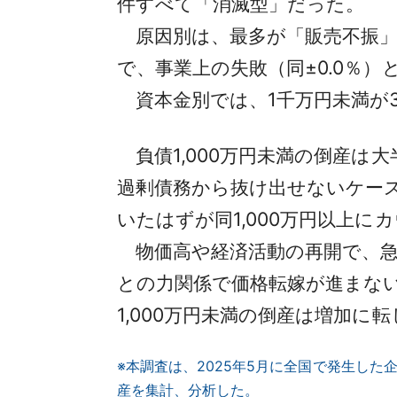
件すべて「消滅型」だった。
原因別は、最多が「販売不振」の3
で、事業上の失敗（同±0.0％）
資本金別では、1千万円未満が3
負債1,000万円未満の倒産は
過剰債務から抜け出せないケース
いたはずが同1,000万円以上
物価高や経済活動の再開で、急
との力関係で価格転嫁が進まな
1,000万円未満の倒産は増加に
※本調査は、2025年5月に全国で発生した
産を集計、分析した。