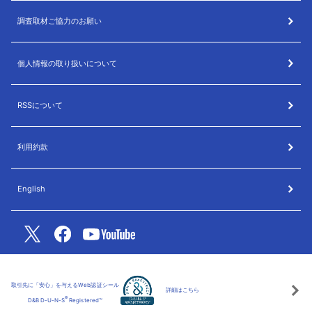
調査取材ご協力のお願い
個人情報の取り扱いについて
RSSについて
利用約款
English
取引先に「安心」を与えるWeb認証シール
詳細はこちら
®
D&B D-U-N-S
Registered™