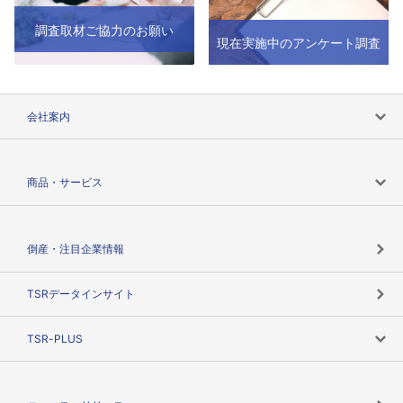
調査取材ご協力のお願い
現在実施中のアンケート調査
会社案内
会社案内トップ
商品・サービス
会社概要
カテゴリで探す
倒産・注目企業情報
TSRのビジョン
目的で探す
TSRデータインサイト
創業のあゆみ
ニーズで探す
TSR-PLUS
TSRのCSR
役割で探す
TSR-PLUSトップ
支社店一覧