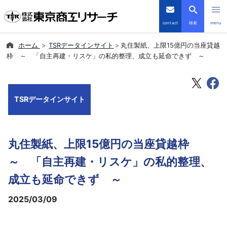
contact
検索
menu
ホーム
TSRデータインサイト
丸住製紙、上限15億円の当座貸越
倒産・注目企業情報
枠 ～ 「自主再建・リスケ」の私的整理、成立も延命できず ～
TSRデータインサイト
TSRデータインサイト
TSR-PLUS
優良企業サイト
丸住製紙、上限15億円の当座貸越枠
会社案内
～ 「自主再建・リスケ」の私的整理、
成立も延命できず ～
商品・サービス
2025/03/09
導入事例