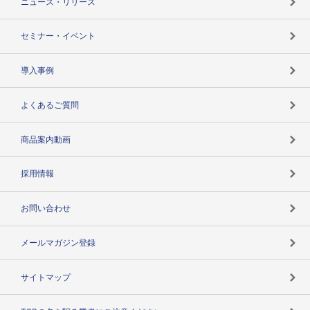
ニュース・リリース
失敗しない与信管理とは
決算情報
セミナー・イベント
海外取引のノウハウ
パートナー体制
導入事例
企業データの有効活用
マルチステークホルダー
よくあるご質問
コンプライアンスチェック
商品案内動画
用語辞典
採用情報
お問い合わせ
メールマガジン登録
サイトマップ