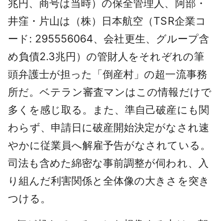
兆円、商号は当時）の保全管理人、阿部・
井窪・片山は（株）日本航空（TSR企業コ
ード: 295556064、会社更生、グループ含
め負債2.3兆円）の管財人をそれぞれの筆
頭弁護士が担った「倒産村」の超一流事務
所だ。ベテラン審査マンはこの情報だけで
多くを感じ取る。また、準自己破産にも関
わらず、申請日に破産開始決定がなされ速
やかに従業員へ解雇予告がなされている。
司法も含めた綿密な事前調整が伺われ、入
り組んだ利害関係と全体像の大きさを突き
つける。