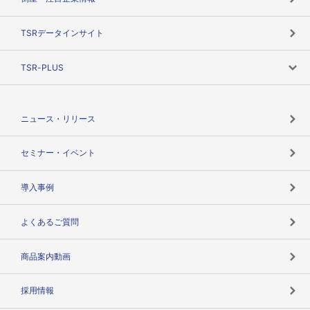
TSRのビジョン
目的で探す
TSRデータインサイト
創業のあゆみ
ニーズで探す
TSR-PLUS
TSRのCSR
役割で探す
TSR-PLUSトップ
支社店一覧
ニュース・リリース
失敗しない与信管理とは
決算情報
セミナー・イベント
海外取引のノウハウ
パートナー体制
導入事例
企業データの有効活用
マルチステークホルダー
よくあるご質問
コンプライアンスチェック
商品案内動画
用語辞典
採用情報