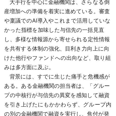
大手行を中心に金融機関は、さらなる倒
採用情報
産増加への準備を着実に進めている。審査
よくあるご質問
や稟議でのAI導入やこれまで活用していな
かった指標を加味した与信先の一括見直
English
し、多様な情報源から寄せられる定性情報
を共有する体制の強化、目利き力向上に向
けた他行やファンドへの出向など、取り組
みは多方面に及ぶ。
背景には、すでに生じた痛手と危機感が
ある。ある金融機関の担当者は、「グルー
プの中核行が与信先の異変を感知して融資
を引き上げたにもかかわらず、グループ内
の別の金融機関で融資を実行し、焦付が発