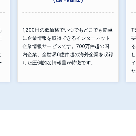
あ
1,200円の低価格でいつでもどこでも簡単
T
丈
に企業情報を取得できるインターネット
要
」
企業情報サービスです。700万件超の国
る
こ
内企業、全世界6億件超の海外企業を収録
し
ー
した圧倒的な情報量が特徴です。
イ
た