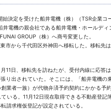
始決定を受けた船井電機（株）（TSR企業コード
、船井電機の親会社である船井電機・ホールディ
、FUNAI GROUP（株）へ商号変更した。
東市から千代田区外神田へ移転した。移転先は
1月11日、移転先を訪ねたが、受付内線に応答
が張り出されていた。そこには、「船井電機の
の創業者一族）が代物弁済予約契約にかかる予約
ている。11月12日現在取得できる不動産登記
移転請求権仮登記が設定されている。