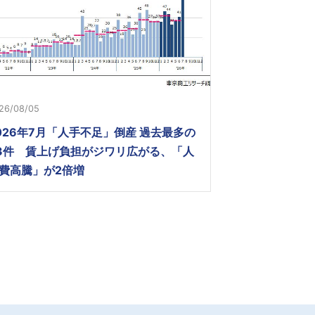
26/08/05
026年7月「人手不足」倒産 過去最多の
3件 賃上げ負担がジワリ広がる、「人
費高騰」が2倍増