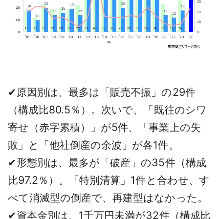
✔原因別は、最多は「販売不振」の29件
（構成比80.5％）。次いで、「既往のシワ
寄せ（赤字累積）」が5件、「事業上の失
敗」と「他社倒産の余波」が各1件。
✔形態別は、最多が「破産」の35件（構成
比97.2％）。「特別清算」1件と合わせ、す
べて消滅型の倒産で、再建型はなかった。
✔資本金別は、1千万円未満が32件（構成比