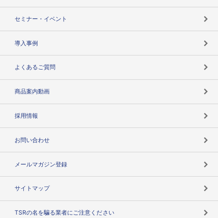
失敗しない与信管理とは
決算情報
セミナー・イベント
海外取引のノウハウ
パートナー体制
導入事例
企業データの有効活用
マルチステークホルダー
よくあるご質問
コンプライアンスチェック
商品案内動画
用語辞典
採用情報
お問い合わせ
メールマガジン登録
サイトマップ
TSRの名を騙る業者にご注意ください