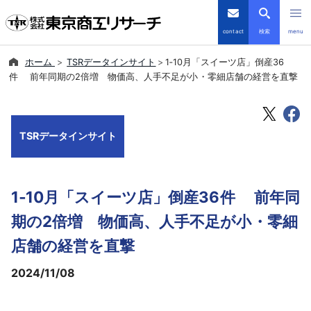
contact
検索
menu
ホーム
TSRデータインサイト
1‐10月「スイーツ店」倒産36
倒産・注目企業情報
件 前年同期の2倍増 物価高、人手不足が小・零細店舗の経営を直撃
TSRデータインサイト
TSRデータインサイト
TSR-PLUS
優良企業サイト
1‐10月「スイーツ店」倒産36件 前年同
会社案内
期の2倍増 物価高、人手不足が小・零細
店舗の経営を直撃
商品・サービス
2024/11/08
導入事例