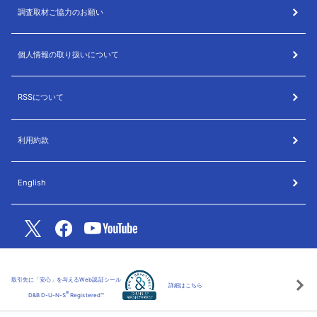
調査取材ご協力のお願い
個人情報の取り扱いについて
RSSについて
利用約款
English
取引先に「安心」を与えるWeb認証シール
詳細はこちら
®
D&B D-U-N-S
Registered™