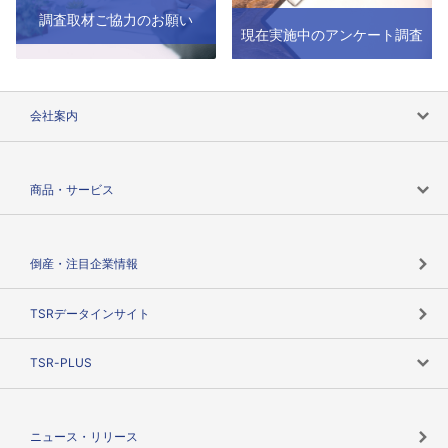
調査取材ご協力のお願い
現在実施中のアンケート調査
会社案内
会社案内トップ
商品・サービス
会社概要
カテゴリで探す
倒産・注目企業情報
TSRのビジョン
目的で探す
TSRデータインサイト
創業のあゆみ
ニーズで探す
TSR-PLUS
TSRのCSR
役割で探す
TSR-PLUSトップ
支社店一覧
ニュース・リリース