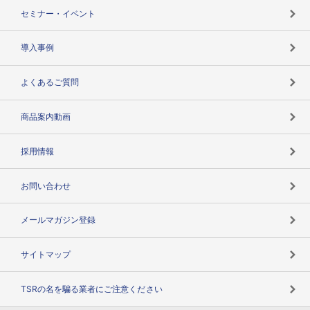
失敗しない与信管理とは
決算情報
セミナー・イベント
海外取引のノウハウ
パートナー体制
導入事例
企業データの有効活用
マルチステークホルダー
よくあるご質問
コンプライアンスチェック
商品案内動画
用語辞典
採用情報
お問い合わせ
メールマガジン登録
サイトマップ
TSRの名を騙る業者にご注意ください