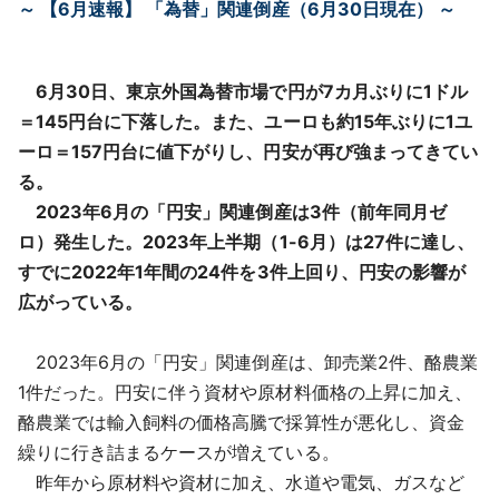
～ 【6月速報】 「為替」関連倒産（6月30日現在） ～
採用情報
よくあるご質問
6月30日、東京外国為替市場で円が7カ月ぶりに1ドル
＝145円台に下落した。また、ユーロも約15年ぶりに1ユ
English
ーロ＝157円台に値下がりし、円安が再び強まってきてい
る。
2023年6月の「円安」関連倒産は3件（前年同月ゼ
ロ）発生した。2023年上半期（1-6月）は27件に達し、
すでに2022年1年間の24件を3件上回り、円安の影響が
広がっている。
2023年6月の「円安」関連倒産は、卸売業2件、酪農業
1件だった。円安に伴う資材や原材料価格の上昇に加え、
酪農業では輸入飼料の価格高騰で採算性が悪化し、資金
繰りに行き詰まるケースが増えている。
昨年から原材料や資材に加え、水道や電気、ガスなど