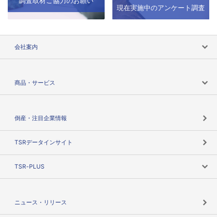
調査取材ご協力のお願い
現在実施中のアンケート調査
会社案内
会社案内トップ
商品・サービス
会社概要
カテゴリで探す
倒産・注目企業情報
TSRのビジョン
目的で探す
TSRデータインサイト
創業のあゆみ
ニーズで探す
TSR-PLUS
TSRのCSR
役割で探す
TSR-PLUSトップ
支社店一覧
ニュース・リリース