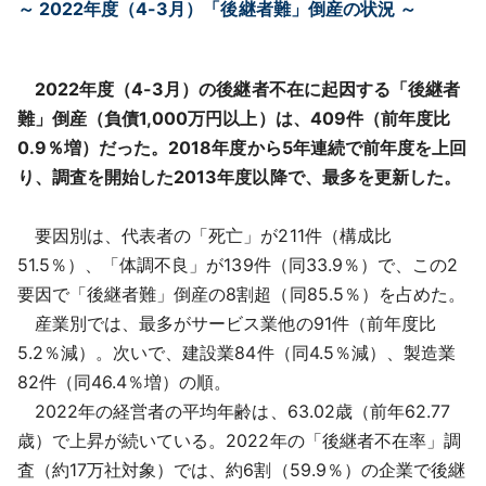
～ 2022年度（4-3月）「後継者難」倒産の状況 ～
採用情報
よくあるご質問
2022年度（4-3月）の後継者不在に起因する「後継者
難」倒産（負債1,000万円以上）は、409件（前年度比
English
0.9％増）だった。2018年度から5年連続で前年度を上回
り、調査を開始した2013年度以降で、最多を更新した。
要因別は、代表者の「死亡」が211件（構成比
51.5％）、「体調不良」が139件（同33.9％）で、この2
要因で「後継者難」倒産の8割超（同85.5％）を占めた。
産業別では、最多がサービス業他の91件（前年度比
5.2％減）。次いで、建設業84件（同4.5％減）、製造業
82件（同46.4％増）の順。
2022年の経営者の平均年齢は、63.02歳（前年62.77
歳）で上昇が続いている。2022年の「後継者不在率」調
査（約17万社対象）では、約6割（59.9％）の企業で後継