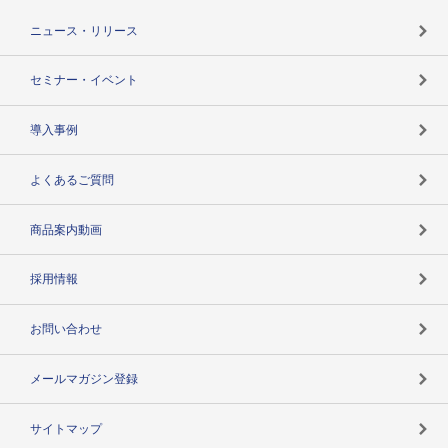
TSR-PLUSトップ
支社店一覧
ニュース・リリース
失敗しない与信管理とは
決算情報
セミナー・イベント
海外取引のノウハウ
パートナー体制
導入事例
企業データの有効活用
マルチステークホルダー
よくあるご質問
コンプライアンスチェック
商品案内動画
用語辞典
採用情報
お問い合わせ
メールマガジン登録
サイトマップ