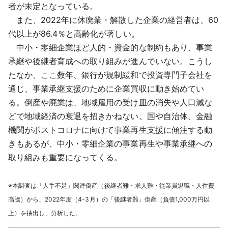
者が未定となっている。
また、2022年に休廃業・解散した企業の経営者は、60
代以上が86.4％と高齢化が著しい。
中小・零細企業ほど人的・資金的な制約もあり、事業
承継や後継者育成への取り組みが進んでいない。こうし
たなか、ここ数年、銀行が規制緩和で投資専門子会社を
通じ、事業承継支援のために企業買収に動き始めてい
る。倒産や廃業は、地域雇用の受け皿の消失や人口減な
どで地域経済の衰退を招きかねない。国や自治体、金融
機関がポストコロナに向けて事業再生支援に傾注する動
きもあるが、中小・零細企業の事業再生や事業承継への
取り組みも重要になってくる。
※本調査は「人手不足」関連倒産（後継者難・求人難・従業員退職・人件費
高騰）から、2022年度（4-3月）の「後継者難」倒産（負債1,000万円以
上）を抽出し、分析した。