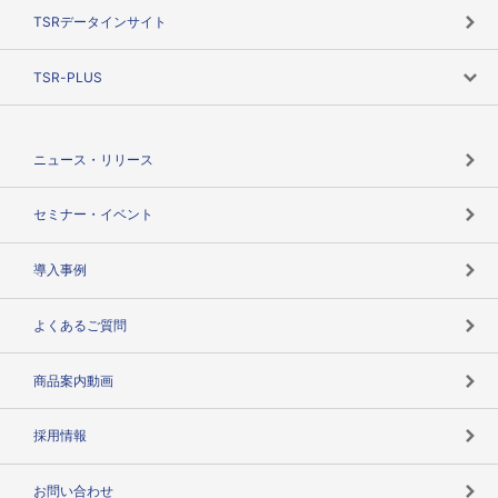
目的で探す
TSRデータインサイト
創業のあゆみ
ニーズで探す
TSR-PLUS
TSRのCSR
役割で探す
TSR-PLUSトップ
支社店一覧
ニュース・リリース
失敗しない与信管理とは
決算情報
セミナー・イベント
海外取引のノウハウ
パートナー体制
導入事例
企業データの有効活用
マルチステークホルダー
よくあるご質問
コンプライアンスチェック
商品案内動画
用語辞典
採用情報
お問い合わせ