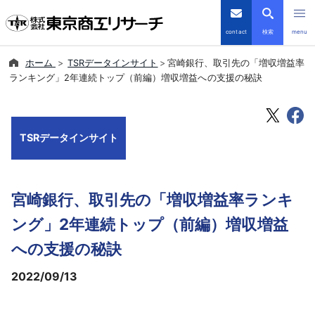
contact
検索
menu
ホーム
TSRデータインサイト
宮崎銀行、取引先の「増収増益率
倒産・注目企業情報
ランキング」2年連続トップ（前編）増収増益への支援の秘訣
TSRデータインサイト
TSRデータインサイト
TSR-PLUS
優良企業サイト
宮崎銀行、取引先の「増収増益率ランキ
会社案内
ング」2年連続トップ（前編）増収増益
への支援の秘訣
商品・サービス
2022/09/13
導入事例