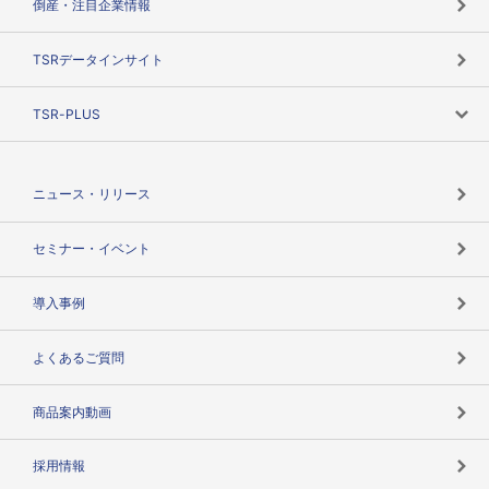
倒産・注目企業情報
TSRのビジョン
目的で探す
TSRデータインサイト
創業のあゆみ
ニーズで探す
TSR-PLUS
TSRのCSR
役割で探す
TSR-PLUSトップ
支社店一覧
ニュース・リリース
失敗しない与信管理とは
決算情報
セミナー・イベント
海外取引のノウハウ
パートナー体制
導入事例
企業データの有効活用
マルチステークホルダー
よくあるご質問
コンプライアンスチェック
商品案内動画
用語辞典
採用情報