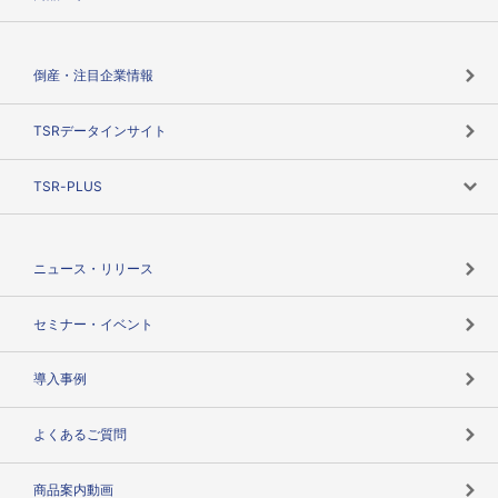
会社概要
カテゴリで探す
倒産・注目企業情報
TSRのビジョン
目的で探す
TSRデータインサイト
創業のあゆみ
ニーズで探す
TSR-PLUS
TSRのCSR
役割で探す
TSR-PLUSトップ
支社店一覧
ニュース・リリース
失敗しない与信管理とは
決算情報
セミナー・イベント
海外取引のノウハウ
パートナー体制
導入事例
企業データの有効活用
マルチステークホルダー
よくあるご質問
コンプライアンスチェック
商品案内動画