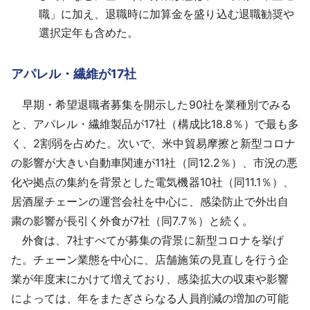
職」に加え、退職時に加算金を盛り込む退職勧奨や
選択定年も含めた。
アパレル・繊維が17社
早期・希望退職者募集を開示した90社を業種別でみる
と、アパレル・繊維製品が17社（構成比18.8％）で最も多
く、2割弱を占めた。次いで、米中貿易摩擦と新型コロナ
の影響が大きい自動車関連が11社（同12.2％）、市況の悪
化や拠点の集約を背景とした電気機器10社（同11.1％）、
居酒屋チェーンの運営会社を中心に、感染防止で外出自
粛の影響が長引く外食が7社（同7.7％）と続く。
外食は、7社すべてが募集の背景に新型コロナを挙げ
た。チェーン業態を中心に、店舗施策の見直しを行う企
業が年度末にかけて増えており、感染拡大の収束や影響
によっては、年をまたぎさらなる人員削減の増加の可能