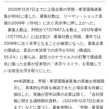
採用情報
2020年12月7日までに上場企業の早期・希望退職者募
集が90社に達した。募集社数は、リーマン・ショック直
よくあるご質問
後の2009年（191社）に次ぐ高水準に押し上がった。
募集人数は、判明分で1万7697人を数え、2012年通年
English
（1万7705人）とほぼ並び、募集社数と同様、通年では
2009年に次ぐ水準となることが確実になった。募集企業
の業績は、直近の本決算での赤字が50社（構成比
55.5％）に膨らみ、新型コロナウイルスの打撃で業績悪
化に陥った企業が従来型の「赤字リストラ」を実施して
いる状況を浮き彫りにした。
※
※本調査は、早期・希望退職者募集の実施を情報開
示し、具体的な内容を確認できた上場企業を対象に
抽出した。実施が翌年以降の企業は除く。『会社情
報に関する適時開示資料』（2020年12月7日公表分
まで）などに基づく。募集形態は、「早期・希望退