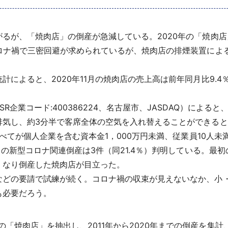
が、「焼肉店」の倒産が急減している。2020年の「焼肉店」の
ロナ禍で三密回避が求められているが、焼肉店の排煙装置による
によると、2020年11月の焼肉店の売上高は前年同月比9.4
。
企業コード:400386224、名古屋市、JASDAQ）による
排気し、約3分半で客席全体の空気を入れ替えることができると
べてが個人企業を含む資本金1，000万円未満、従業員10人未
」の新型コロナ関連倒産は3件（同21.4％）判明している。
くなり倒産した焼肉店が目立った。
どの要請で試練が続く。コロナ禍の収束が見えないなか、小
も必要だろう。
の「焼肉店」を抽出し、2011年から2020年までの倒産を集計