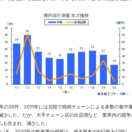
12年の35件。2011年には北陸で焼肉チェーンによる多数の食
で減少した。だが、大手チェーン店の出店増など、業界内の競争が
ームも生まれ、減少した。
いる。2020年の飲食業の倒産は、過去最多の842件を記録