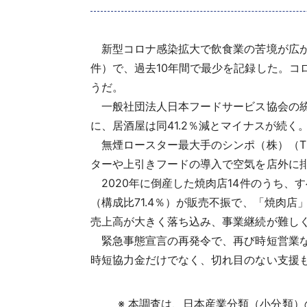
新型コロナ感染拡大で飲食業の苦境が広がる
件）で、過去10年間で最少を記録した。コ
うだ。
一般社団法人日本フードサービス協会の統計
に、居酒屋は同41.2％減とマイナスが続く
無煙ロースター最大手のシンポ（株）（TSR
ターや上引きフードの導入で空気を店外に
2020年に倒産した焼肉店14件のうち、す
（構成比71.4％）が販売不振で、「焼肉店
売上高が大きく落ち込み、事業継続が難し
緊急事態宣言の再発令で、再び時短営業な
時短協力金だけでなく、切れ目のない支援
※ 本調査は、日本産業分類（小分類）