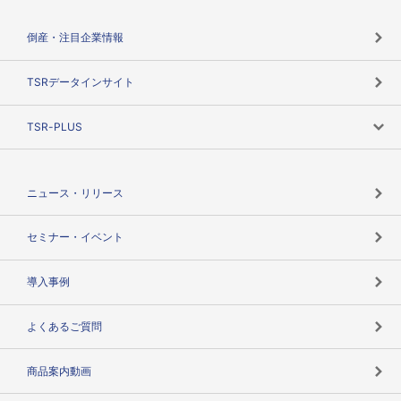
会社概要
カテゴリで探す
倒産・注目企業情報
TSRのビジョン
目的で探す
TSRデータインサイト
創業のあゆみ
ニーズで探す
TSR-PLUS
TSRのCSR
役割で探す
TSR-PLUSトップ
支社店一覧
ニュース・リリース
失敗しない与信管理とは
決算情報
セミナー・イベント
海外取引のノウハウ
パートナー体制
導入事例
企業データの有効活用
マルチステークホルダー
よくあるご質問
コンプライアンスチェック
商品案内動画