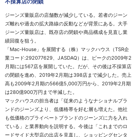
不採算店の閉鎖
採用情報
ジーンズ量販店の店舗数が減少している。若者のジーン
よくあるご質問
ズ離れや過去の拡大路線の反動などが背景にある。大手
ジーンズ量販店は、既存店の閉鎖や商品構成を見直し業
English
績回復を狙う。
「Mac-House」を展開する（株）マックハウス（TSR企
業コード:292077629、JASDAQ）は、ピークの2009年2
月期には567店を展開していた。だが、その後は不採算店
の閉鎖を進め、2019年2月期は398店まで減少した。売上
高も2009年2月期の566億5,000万円から、2019年2月期
は280億900万円まで半減した。
マックハウスの担当者は「従来のようなナショナルブラ
ンドのジーンズより、低価格帯を好む層も増えた。他社
も低価格のプライベートブランドのジーンズに力を入れ
ている」と業界動向を説明する。今後は「これまでのロ
ードサイド大型店の出店を見直し、ショッピングセンタ