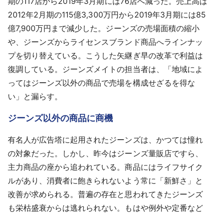
期の117店から2019年3月期には76店へ減った。売上高は
2012年2月期の115億3,300万円から2019年3月期には85
億7,900万円まで減少した。ジーンズの売場面積の縮小
や、ジーンズからライセンスブランド商品へラインナッ
プを切り替えている。こうした矢継ぎ早の改革で利益は
復調している。ジーンズメイトの担当者は、「地域によ
ってはジーンズ以外の商品で売場を構成せざるを得な
い」と漏らす。
ジーンズ以外の商品に商機
有名人が広告塔に起用されたジーンズは、かつては憧れ
の対象だった。しかし、昨今はジーンズ量販店ですら、
主力商品の座から追われている。商品にはライフサイク
ルがあり、消費者に飽きられないよう常に「新鮮さ」と
改善が求められる。普遍の存在と思われてきたジーンズ
も栄枯盛衰からは逃れられない。もはや例外や定番など