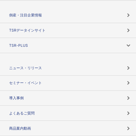
会社概要
カテゴリで探す
倒産・注目企業情報
TSRのビジョン
目的で探す
TSRデータインサイト
創業のあゆみ
ニーズで探す
TSR-PLUS
TSRのCSR
役割で探す
TSR-PLUSトップ
支社店一覧
ニュース・リリース
失敗しない与信管理とは
決算情報
セミナー・イベント
海外取引のノウハウ
パートナー体制
導入事例
企業データの有効活用
マルチステークホルダー
よくあるご質問
コンプライアンスチェック
商品案内動画