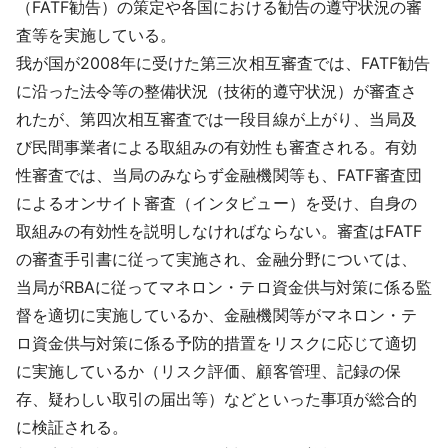
（FATF勧告）の策定や各国における勧告の遵守状況の審
査等を実施している。
我が国が2008年に受けた第三次相互審査では、FATF勧告
に沿った法令等の整備状況（技術的遵守状況）が審査さ
れたが、第四次相互審査では一段目線が上がり、当局及
び民間事業者による取組みの有効性も審査される。有効
性審査では、当局のみならず金融機関等も、FATF審査団
によるオンサイト審査（インタビュー）を受け、自身の
取組みの有効性を説明しなければならない。審査はFATF
の審査手引書に従って実施され、金融分野については、
当局がRBAに従ってマネロン・テロ資金供与対策に係る監
督を適切に実施しているか、金融機関等がマネロン・テ
ロ資金供与対策に係る予防的措置をリスクに応じて適切
に実施しているか（リスク評価、顧客管理、記録の保
存、疑わしい取引の届出等）などといった事項が総合的
に検証される。