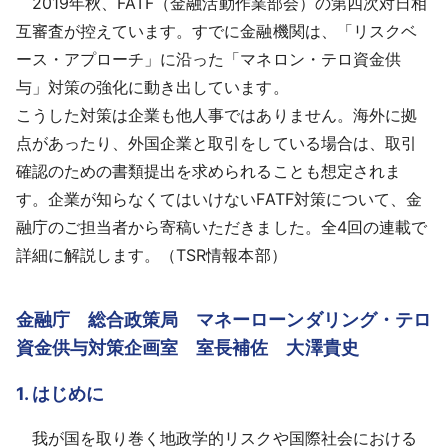
2019年秋、FATF（金融活動作業部会）の第四次対日相
採用情報
互審査が控えています。すでに金融機関は、「リスクベ
ース・アプローチ」に沿った「マネロン・テロ資金供
よくあるご質問
与」対策の強化に動き出しています。
こうした対策は企業も他人事ではありません。海外に拠
English
点があったり、外国企業と取引をしている場合は、取引
確認のための書類提出を求められることも想定されま
す。企業が知らなくてはいけないFATF対策について、金
融庁のご担当者から寄稿いただきました。全4回の連載で
詳細に解説します。（TSR情報本部）
金融庁 総合政策局 マネーローンダリング・テロ
資金供与対策企画室 室長補佐 大澤貴史
1. はじめに
我が国を取り巻く地政学的リスクや国際社会における