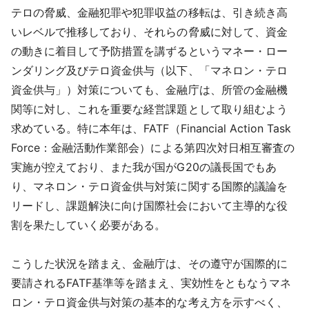
テロの脅威、金融犯罪や犯罪収益の移転は、引き続き高
いレベルで推移しており、それらの脅威に対して、資金
の動きに着目して予防措置を講ずるというマネー・ロー
ンダリング及びテロ資金供与（以下、「マネロン・テロ
資金供与」）対策についても、金融庁は、所管の金融機
関等に対し、これを重要な経営課題として取り組むよう
求めている。特に本年は、FATF（Financial Action Task
Force：金融活動作業部会）による第四次対日相互審査の
実施が控えており、また我が国がG20の議長国でもあ
り、マネロン・テロ資金供与対策に関する国際的議論を
リードし、課題解決に向け国際社会において主導的な役
割を果たしていく必要がある。
こうした状況を踏まえ、金融庁は、その遵守が国際的に
要請されるFATF基準等を踏まえ、実効性をともなうマネ
ロン・テロ資金供与対策の基本的な考え方を示すべく、