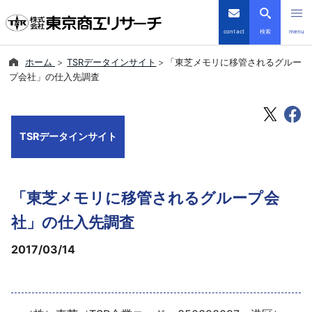
contact
検索
menu
ホーム
TSRデータインサイト
「東芝メモリに移管されるグルー
倒産・注目企業情報
プ会社」の仕入先調査
TSRデータインサイト
TSRデータインサイト
TSR-PLUS
優良企業サイト
「東芝メモリに移管されるグループ会
会社案内
社」の仕入先調査
2017/03/14
商品・サービス
導入事例