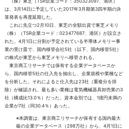
（株）東芝（TSR企業コード：350323097、港区）
採用情報
は、3月14日に予定していた2017年3月期第3四半期の決
算発表を再度延期した。
よくあるご質問
これに先立つ2月10日、東芝の全額出資で東芝メモリ
（株）（TSR企業コード：023477687、港区）が設立さ
English
れた。4月1日に分割が予定されている半導体メモリー事
業の受け皿で、国内移管会社5社（以下、国内移管5社）
の株式が東芝から東芝メモリへ移管される。
東京商工リサーチでは保有する企業データベースか
ら、国内移管5社の仕入先を抽出し、企業規模や業種など
を分析した。それによると仕入先は23社（重複分を排
除）が確認され、最も多い業種は電気機械器具卸売業の3
社（構成比13.0％）だった。資本金別では、1億円未満の
企業が7社（同30.4％）あった。
※
本調査は、東京商工リサーチが保有する国内最大
級の企業データベース（298万社）から、4月1日に