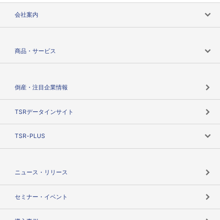
会社案内
会社案内トップ
商品・サービス
会社概要
カテゴリで探す
倒産・注目企業情報
TSRのビジョン
目的で探す
TSRデータインサイト
創業のあゆみ
ニーズで探す
TSR-PLUS
TSRのCSR
役割で探す
TSR-PLUSトップ
支社店一覧
ニュース・リリース
失敗しない与信管理とは
決算情報
セミナー・イベント
海外取引のノウハウ
パートナー体制