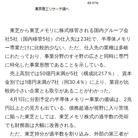
東芝から東芝メモリに株式移管される国内グループ会
社5社（国内移管5社）の仕入先は23社で、半導体メモリ
ー専業だけに比較的少ない。ただ、仕入先の業種は多岐
にわたっており、事業分野のすそ野の広さと同時に専門
に特化した事業形態であることを示している。
売上高別では50億円未満が5社（構成比21.7％）、資本
金別では1億円未満が7社（同30.4％）に上り、業容が比
較的小さい企業とも取引があることがわかった。
4月1日に分割予定の半導体メモリー事業の価値は、2兆
円以上との見方も出ている。債務超過が視野に入り苦境
に陥った東芝としては、東芝メモリ株式の過半数の売却
でも財務面は大幅に改善される。
ただ、東芝持分が過半数を割り込み、外部の第三者が