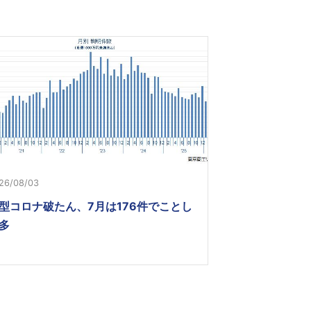
26/08/03
型コロナ破たん、7月は176件でことし
多