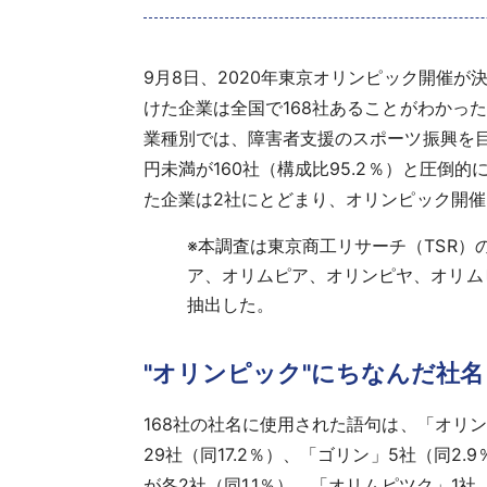
9月8日、2020年東京オリンピック開催
けた企業は全国で168社あることがわかった
業種別では、障害者支援のスポーツ振興を
円未満が160社（構成比95.2％）と圧倒
た企業は2社にとどまり、オリンピック開
※
本調査は東京商工リサーチ（TSR）
ア、オリムピア、オリンピヤ、オリムピ
抽出した。
"オリンピック"にちなんだ社
168社の社名に使用された語句は、「オリン
29社（同17.2％）、「ゴリン」5社（同2.
が各2社（同1.1％）、「オリムピツク」1社