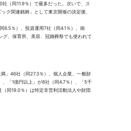
社（同11.9％）で最多だった。次いで、ス
ンピック関連銘柄」として東京開催の決定後、
6.5％）、投資運用7社（同4.1％）、病
ニング、保育所、美容、冠婚葬祭でも使われて
円未満」46社（同27.3％）、個人企業、一般財
）、「1億円以上」が8社（同4.7％）、「5千
社（同19.0％）は特定非営利活動法人や財団