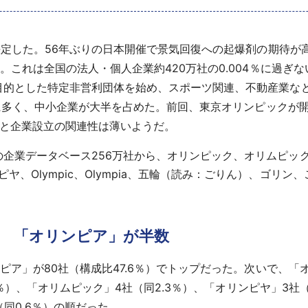
が決定した。56年ぶりの日本開催で景気回復への起爆剤の期待が
。これは全国の法人・個人企業約420万社の0.004％に過ぎな
目的とした特定非営利団体を始め、スポーツ関連、不動産業など
的に多く、中小企業が大半を占めた。前回、東京オリンピックが開
催と企業設立の関連性は薄いようだ。
の企業データベース256万社から、オリンピック、オリムピッ
ヤ、Olympic、Olympia、五輪（読み：ごりん）、ゴリ
名 「オリンピア」が半数
ピア」が80社（構成比47.6％）でトップだった。次いで、「オ
9％）、「オリムピック」4社（同2.3％）、「オリンピヤ」3社（同
（同0.6％）の順だった。