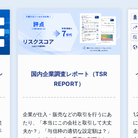
国内企業調査レポート（TSR
レ
REPORT）
企業が仕入・販売などの取引を行うにあ
1
、
たり、「本当にこの会社と取引して大丈
に
業
夫か？」「与信枠の適切な設定額は？」
企
手