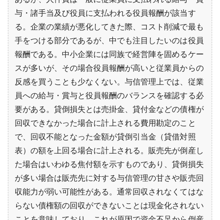
与・諸手当及び役員に支払われる役員報酬が該当す
る。企業の業績が悪化してきた際、コスト削減で最も
手をつける部分であるが、中でも注目したいのは役員
報酬である。中小企業には同族で経営陣を固めるケー
スが多いが、その場合役員報酬が高いと従業員からの
反感を買うことも少なくない。与信管理上では、従業
員への給与・賞与と役員報酬のバランスを確認する必
要がある。貸倒損失とは売掛金、貸付金などの債権が
回収できなかった場合に計上される費用勘定のこと
で、回収不能となった金額が貸倒引当金（貸借対照
表）の額を上回る場合に計上される。販売先が倒産し
た場合はいわゆる焦付額を示すものであり、貸倒損失
が多い場合は販売先に対する与信管理の甘さや販売回
収能力が弱い可能性がある。通常回収されなくてはな
らない債権額の回収ができないことは現金化されない
ことを意味しており、これが原因で資金不足から倒産