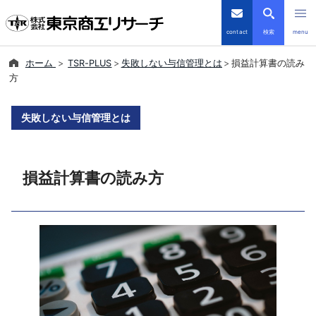
contact
検索
menu
ホーム
TSR-PLUS
失敗しない与信管理とは
損益計算書の読み
倒産・注目企業情報
方
TSRデータインサイト
失敗しない与信管理とは
TSR-PLUS
損益計算書の読み方
優良企業サイト
会社案内
商品・サービス
導入事例