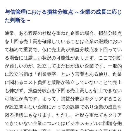
与信管理における損益分岐点 ～企業の成長に応じ
た判断を～
通常、ある程度の社歴を重ねた企業の場合、損益分岐点
を上回る売上高を確保していることは企業の継続におい
て極めて重要で、仮に売上高が損益分岐点を下回ってい
る場合には厳しい状況の可能性があります。ここで判断
が難しいのが、設立してまだ日が浅い企業です。一般的
に設立当初は「創業赤字」という言葉もある通り、創業
に関わるコスト負担と販路が確立していないことで売上
も伸びず、損益分岐点を下回る売上高しか計上できない
可能性が高です。よって、損益分岐点をクリアすること
が設立間もない企業にとっての課題であり企業の成長を
図る指標にもなります。ただし、社歴を重ねてもクリア
できていない企業についてはビジネスモデルに問題を抱