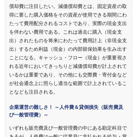
償却費に注目したい。減価償却費とは、固定資産の取
得に要した購入価格をその資産が使用できる期間にわ
たって費用配分されるコストであり、実際の現金支出
を伴わない費用である。これは過去に購入（現金支
出）されたものを将来にわたって費用計上（非現金支
出）するため利益（現金）の内部留保効果を生み出す
ことになる。キャッシュ・フロー（現金）が重要視さ
れる近年においてきっちりと減価償却費が計上されて
いるかは重要であり、その他にも交際費・寄付金など
が社会通念上に照らし適当な範囲で計上されているこ
となども注目される。
企業運営の難しさ！ ～人件費＆貸倒損失（販売費及
び一般管理費）～
いずれも販売費及び一般管理費の中にある勘定科目で
あるが、人件費は一般に従業員に支払われる給与・賞