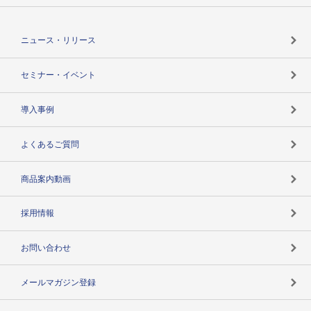
役割で探す
TSR-PLUSトップ
支社店一覧
ニュース・リリース
失敗しない与信管理とは
決算情報
セミナー・イベント
海外取引のノウハウ
パートナー体制
導入事例
企業データの有効活用
マルチステークホルダー
よくあるご質問
コンプライアンスチェック
商品案内動画
用語辞典
採用情報
お問い合わせ
メールマガジン登録