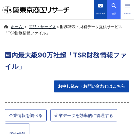
contact
検索
menu
ホーム
商品・サービス
財務諸表・財務データ提供サービス
倒産・注目企業情報
「TSR財務情報ファイル」
TSRデータインサイト
国内最大級90万社超「TSR財務情報ファ
TSR-PLUS
イル」
優良企業サイト
お申し込み・お問い合わせはこちら
会社案内
商品・サービス
企業情報を調べる
企業データを効率的に管理する
導入事例
属性情報