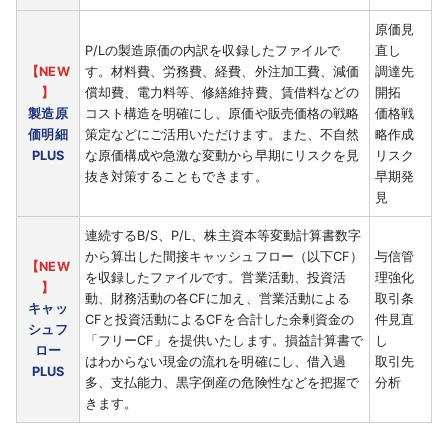
原価見
P/Lの製造原価の内訳を収録したファイルで
直し
【NEW
す。材料費、労務費、経費、外注加工費、減価
調達先
】
償却費、電力料等、修繕維持費、賃借料などの
開拓
製造原
コスト構造を明確にし、原価や販売価格の戦略
価格戦
価明細
策定などにご活用いただけます。また、不自然
略作成
PLUS
な原価構成や急激な変動から早期にリスクを見
リスク
抜き対策することもできます。
早期発
見
連続するB/S、P/L、株主資本等変動計算書数字
から算出した間接キャッシュフロー（以下CF）
与信管
【NEW
を収録したファイルです。営業活動、投資活
理強化
】
動、財務活動の各CFに加え、営業活動による
取引条
キャッ
CFと投資活動によるCFを合計した余剰資金の
件見直
シュフ
「フリーCF」を提供いたします。損益計算書で
し
ロー
はわからない現金の流れを明確にし、借入過
取引先
PLUS
多、支払能力、黒字倒産の危険性などを把握で
分析
きます。