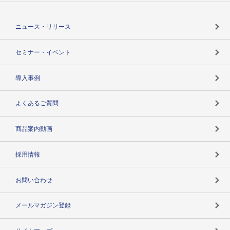
役割で探す
TSR-PLUSトップ
支社店一覧
ニュース・リリース
失敗しない与信管理とは
決算情報
セミナー・イベント
海外取引のノウハウ
パートナー体制
導入事例
企業データの有効活用
マルチステークホルダー
よくあるご質問
コンプライアンスチェック
商品案内動画
用語辞典
採用情報
お問い合わせ
メールマガジン登録