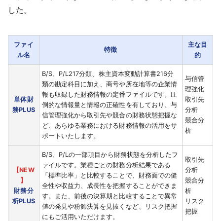
した。
ファイ
主な目
特徴
ル名
的
B/S、P/L217分類、株主資本変動計算書216分
与信管
類の勘定科目に加え、商号や所在地等の企業情
理強化
報も収録した財務情報の定番ファイルです。圧
単体財
取引先
倒的な情報量と情報の正確性を有しており、与
務PLUS
分析
信管理強化から取引先や競合の財務状態把握な
競合分
ど、あらゆる業務における財務情報の活用をサ
析
ポートいたします。
B/S、P/Lの一部項目から財務状態を分析したフ
取引先
ァイルです。業種ごとの財務分析結果である
【NEW
分析
「標準比率」と比較することで、財務面での健
】
競合分
全性や収益力、成長性を把握することができま
財務分
析
す。また、前後の決算期と比較することで異常
析PLUS
リスク
値の発見や粉飾決算を見抜くなど、リスク把握
把握
にもご活用いただけます。