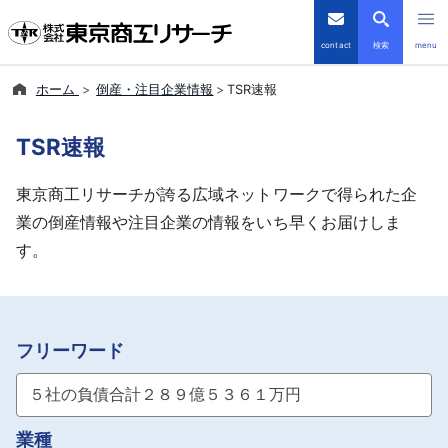
contact
検索
menu
ホーム
倒産・注目企業情報
TSR速報
倒産・注目企業情報
TSR速報
TSRデータインサイト
東京商工リサーチが誇る広域ネットワークで得られた企
TSR-PLUS
業の倒産情報や注目企業の情報をいち早くお届けしま
す。
優良企業サイト
会社案内
フリーワード
商品・サービス
導入事例
業種