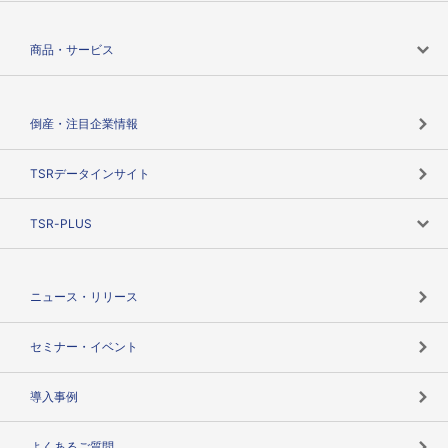
会社案内トップ
商品・サービス
会社概要
カテゴリで探す
倒産・注目企業情報
TSRのビジョン
目的で探す
TSRデータインサイト
創業のあゆみ
ニーズで探す
TSR-PLUS
TSRのCSR
役割で探す
TSR-PLUSトップ
支社店一覧
ニュース・リリース
失敗しない与信管理とは
決算情報
セミナー・イベント
海外取引のノウハウ
パートナー体制
導入事例
企業データの有効活用
マルチステークホルダー
よくあるご質問