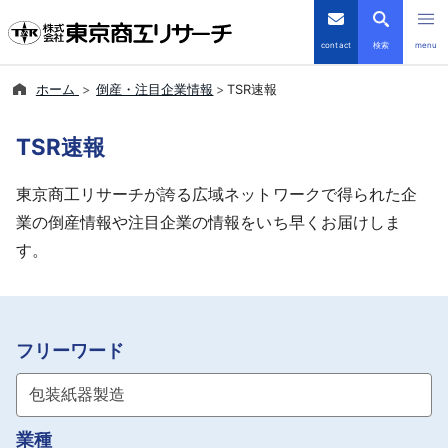
contact
検索
menu
ホーム
倒産・注目企業情報
TSR速報
倒産・注目企業情報
TSR速報
TSRデータインサイト
東京商工リサーチが誇る広域ネットワークで得られた企
TSR-PLUS
業の倒産情報や注目企業の情報をいち早くお届けしま
す。
優良企業サイト
会社案内
フリーワード
商品・サービス
導入事例
業種