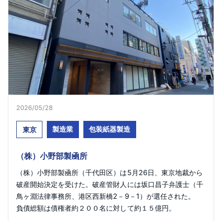
2026/05/28​
製造業
包装紙器製造
東京
（株）小野部製凾所
（株）小野部製凾所（千代田区）は5月26日、東京地裁から
破産開始決定を受けた。破産管財人には坂口昌子弁護士（千
鳥ヶ淵法律事務所、港区西新橋2－9－1）が選任された。
負債総額は債権者約２００名に対して約１５億円。