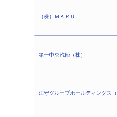
（株）ＭＡＲＵ
第一中央汽船（株）
平成24年2月24日、金融庁から1カ
MARU（TSR企業コード:2929194
日、東京地裁から破産開始決定を受けた
話03－6894－6109）が選任され
社名変更した。年金基金約1850億円
江守グループホールディングス
1313億円。
第一中央汽船（株）（TSR企業コード:29
現実離れした高利回りをうたっていた
長、従業員154名）は9月29日、東
欺事件として訴訟も起こされていた。
坂1－12－32、電話03－5562－85
いる企業側による補填の可能性も指摘