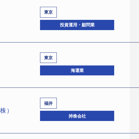
東京
投資運用・顧問業
東京
月間の業務停止命令と業務改善命令を受け、預かり資産の運用
海運業
41、中央区日本橋2－2－6、設立平成1年4月、資本金2億3000万
。破産管財人には坂井秀行弁護士（アンダーソン・毛利・友常
た。27年8月、債権者から破産を申し立てられていた。なお、当社は
のうち1000億円以上については返済できなくなっており、これ
福井
（株）
1084648、中央区新富2－14－4、設立昭和35年10月、資本
持株会社
こともあって、当社には多くの厚生年金基金が積立金を預け
京地裁へ民事再生法の適用を申請した。申請代理人は福岡真之介
資産運用の契約先の多くは中小企業となっているが、預かり資
00）ほか。負債総額は債権者約600名に対して約1196億700万
されていた。当社の預かり資産消失事件は社会的にも大きな問