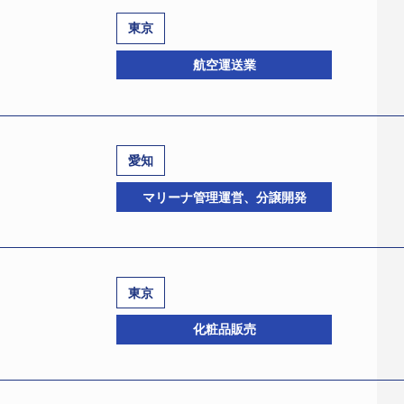
の倒産は１月のスカイマーク（株）（TSR企業コード:2932
ディングス（株）（TSR企業コード:600000702、福井市、
東京
三光汽船（株）（TSR企業コード:290448557、東京都港
グス（株）（TSR企業コード:600000702、福井市毛矢1－
航空運送業
は4月30日、東京地裁に民事再生法の適用を申請した。
国内外の製鉄会社向けに鉄鉱石や石炭をばら積み船で運送す
律事務所、千代田区麹町3－3、電話03－3265－0691）
路を中心に外航・内航海上運送を手掛け、ピーク時の平成20年3
平成27年の上場企業の倒産はスカイマーク（株）（TSR企業コード
愛知
運市況の悪化で船腹過剰に陥り、需給不均衡から売上が減少。
して創業、昭和33年5月（株）江守商店を設立、45年11月
（TSR企業コード:293216444、大田区羽田空港3－5－7
いていた。24年4－6月期決算以降は大幅な損失計上と資金繰
マリーナ管理運営、分譲開発
機器等を中心に取り扱う商社として業容規模を拡大し、平成6年
業員2209名）は1月28日、民事再生法の適用を申請した。監
いた。
場を経て、18年3月東証1部に指定替えした。
3－3573－1578）が選任された。負債総額は約710億880
（TSR企業コード:570384176、東京都港区）の支援を
置、8年4月上海に現地法人を設立して以降、中国を中心に海外
7カ月ぶり。大手航空会社の倒産は、22年1月19日に会社更生
め、減速運航による燃料費の圧縮や販管費の削減で財務体質の
国市場の旺盛な需要を背景に金属資源等のインフラ資材や食料品な
品川区）傘下の（株）日本航空インターナショナル（現：日本航空（株）
東京
に伴う石炭輸入量減少など、市況低迷による運賃の下落もあって売
増し、連結当期純利益も33億2300万円を計上して4年連続で
した。
10110622、蒲郡市海陽町2－1、設立平成3年11月、資本金
化粧品販売
アイ・エス（TSR企業コード:292203993、新宿区）から
炭専用船輸送事業と子会社株式を商船三井に譲渡するなど債務
から特別清算開始決定を受けた。負債総額は約200億円。
ディングス（株）へ改称して持株会社へ移行するとともに、グ
した国内第3位の新興航空会社。この間、16年1月、他業界から
ちづくりに向けた大型プロジェクト事業として、海の軽井沢構
（うち国内6社、中国5社）の事業会社が入った。
ER CO.,S.A.（TSR企業コード：015465810、東京都
自治体、東海旅客鉄道（株）（TSR企業コード：4007728
伸ばす一方で、中国経済の減速や金融引き締め等の影響から一