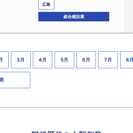
店の統合などにより収益の確保を図ってきたが、今期は上期
京都府森と緑の公社（平成26年6月民事再生、京都市、負債額2
広島
解消の見通しが立たない状況にあった。
87171、江東区大島2－7－15、設立昭和38年4月、資本金95
けしのいできたが、さらに資金繰り悪化が続き、今回の措置
総合建設業
町村、県内木材2団体などの出資により設立された第三セクター
決定を受けた。負債総額は約98億円。
取次業者の（株）大阪屋（TSR企業コード:57003013
等を目的としていた。
販売する事務用品商社。都内および埼玉県に多数の営業所を
479465、埼玉県蓮田市）には大阪屋との統合までの間、スポ
86経営区）の森林整備を行ってきたが、伐採収入があるまでの
ク時の平成18年9月期には売上高204億1577万円をあげて
関連グループに協力を得て、継続的に行う予定。
問題に加え、木材価格の長期的かつ大幅な下落により、厳しい
ネット通販が台頭してユーザーのニーズがシフトしたことに
の見直しを行うなどの経営改善を講じてきたが、抜本的な解
りリコー販売（株）（現：リコージャパン（株）、TSR企業コード
R企業コード:740046110、広島市中区十日市町1－1－9、
月
3月
4月
5月
6月
7月
8
ところ、大幅な債務超過に陥っていることが判明した。木材
た。その後も売上減少に歯止めがかからず、26年3月期には売
より破産開始決定を受けた。破産管財人には中井竜弁護士（弁
催の理事会で解散することを決議した。
月1日、リコーグループのリコーソリューションズ中央（株）（TSR
7－1100）が選任された。負債総額は約75億円（関連会社の保
うえで奈良県への事業譲渡を行った後、29年3月末を以て解
区の顧客を、リコージャパンが東京多摩地区と埼玉県の顧客を引き
間
度成長期にかけて都市のインフラ整備や民需に伴う物件を多
期には完工高117億6991万円をあげていたが、バブル期の工
るなど銀行支援の下で新たな再生スキームによる再建を図った。
どして19年5月期には63億654万円の完工高をあげ好業績を
パーの倒産により約18億円の不良債権が発生。このため、事業
ていた。関連会社への影響はないとされている。