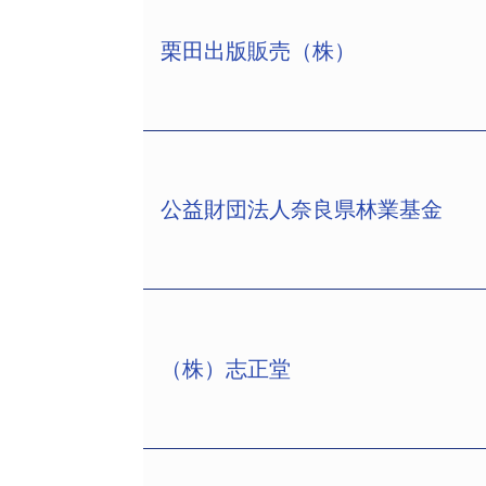
12年2月に航空運送事業の許可を取
生法の適用を申請した。負債総額は債権者
（株）（TSR企業コード：400086
から1カ月遅れで提出された第3四半期連
の多くはリースで調達し、主力機材のボー
栗田出版販売（株）
平成13年4月に中部地区最大規模で収
て、大口得意先の債務者区分および引
（株）ｇｏｏｄｇｏ９９（TSR企業コード
備は外部へ委託するなど、固定費を抑
ほか、並行して分譲マンション事業も展
このほか、担保価値の取引信用保険の付
日、東京地裁へ破産を申請し7月7日
他の国内航空会社より比較的廉価な運賃
は大きく変化するなど事業状況は厳しく
期純損失を計上して234億2400万円
4－2－1、電話03－3556－6939
7800万円にまで伸ばしていた。
その後も温泉施設「ラグーナの湯」やシ
期借入金残高の水準（480億4100
東京と大阪に事務所を構え、代理店を募
しかし、競合他社との競争激化や大型航
者を集め、17年3月期には売上高約93
当該借入金の返済に支障を来すおそれ
手に事業を展開していた。
なり、26年3月期には売上高859億75
期には売上高が約37億4000万円まで
た。
公益財団法人奈良県林業基金
しかし、関係者によると「資金繰りが
この間、27年3月期中に国際線への参
栗田出版販売（株）（TSR企業コード:2
26年8月、イベント開催・アトラクシ
主力行との特別融資枠の交渉やスポンサ
に破産を申請した」としている。
セルしたことで同社から最大7億ドル
長、従業員158名）は6月26日、東
ルマーケット」、温浴・タラソセラピ
傘下の興和紡（株）（TSR企業コード:4
それまでの設備投資から資金繰りにも
央区八重洲2－8－7、電話03－3273
が、26年11月にはこれらの事業もトヨ
代田区）をスポンサーとして選定し、
記される事態となっていた。
大正7年創業と業歴は97年におよぶ老
は27年1月1日、株主総会の決議により
26年12月、日本航空とANAホールデ
書店や百貨店、スーパーなどに営業地盤
ド:294603565、同所）に対し国
（株）志正堂
しかし、バブル崩壊以降、出版業界全
公益財団法人奈良県林業基金（TSR企業コ
計画するなど、再建を模索していた。
に苦しんできた。21年9月期（9年か
5月25日、奈良地裁に民事再生法の適
なお、今後は支援を表明しているインテ
社の不振も重なり、6期連続の経常赤字を
話0742－25－0098）。負債総額は約
手続きを経たうえで、資金支援、収支
約1億9700万円の債務超過に転落して
負債は今年の第三セクター等の倒産で