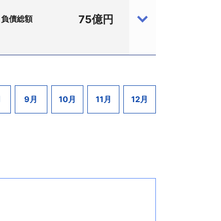
では経常黒字を確保したものの、下期で
27億8300万円）に次ぐ2番目の規模
75億円
負債総額
1万4000円、代表清算人：南里政男氏）
となった。
。森林の公益的機能の増進や林業・山村
7、東大阪市）と統合協議を進め、出版共
設け、豊富な品揃えときめ細かな対応に
ンサーを依頼することとして了解を得てい
間は借入金に依存した事業運営を余儀なく
いた。
経営が続いていた。
加え、他社との競合、消耗品需要の減退
決には至らなかった。
:290902894、東京都中央区）の
設立昭和24年9月、資本金1000万円、
月
9月
10月
11月
12月
価格が低迷する状況で債務の償還を行う
上高約84億円にまで落ち込み、赤字が
護士法人広島総合法律会計事務所、同市
企業コード:290602246、台東
証債務60億円を含む）。
散する予定となっている。
継いだ。27年1月1日、存続期間満了に
く手掛け、地場では有数のゼネコンと数
業団地開発などの不動産投資が失敗。14
維持していた。しかし、21年2月に主
継続が困難となり、関連会社に建設事業