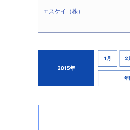
このため、人員削減、本社の売却、支
た、林業の倒産としては、一般社団法人
は赤字見込みを吸収できず、債務超過
エスケイ（株）
になった。
（株）志正堂（TSR企業コード:2900
この間、主要出版社から資金支援を受
昭和58年12月に奈良県や県内17市
は2月6日、東京地裁より特別清算開始
なお、今後の再生について中期的には同じ
の振興、林業労働者の雇用機会の創出
文具・事務機器・オフィス家具などを
同流通（株）（TSR企業コード:294
これまでに約1,300ヘクタール（1
より事業所や商店、工場などに販売、ピー
るとしている。商品仕入れ・流通も同
されるという分収造林事業の構造的な
しかし、主力の事務用品ではインター
このため、新規造林の休止や職員配置
などで売上が伸び悩んでいた。21年春よ
エスケイ（株）（旧：山陽工業（株）、TS
1月
2
また、森林資産の時価評価を実施した
支援を受け、経営の立て直しを進めてい
柴田修身社長）は2月23日、広島地裁
ことが困難と判断し、平成26年5月開
2015年
続いて債務超過に陥っていた。26年12
中区東白島町14－15、電話082－22
なお、今後は分収造林事業を整理した
区）が従業員約150名および東京23
年
総合建設業者として、戦後復興から高
より解散し、今回の措置となった。
えられていた。ピークとなる平成8年5月
年8月に不動産部門を別会社に移管す
その後は、マンション物件を手掛けるな
力受注先であったマンションデベロッ
を移管して当社は実質休眠状態となっ