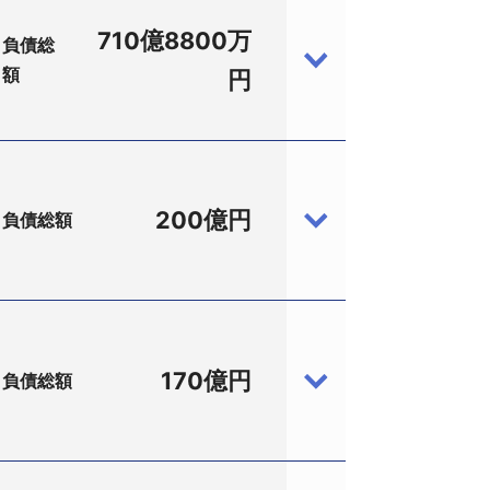
16444、大田区、負債総額約710億
負債総額約711億円）に続き3件目。
710億8800万
負債総
区、会社更生法、負債総額約1558億円）
額
6－23、設立昭和33年5月、資本金17
円
る海運会社。連結ベースでの業界売上高
が選任された。負債総額は約711億円
月期には売上高1666億2700万円（単
:293216444、東証1部、1月民
さらに原油価格の高騰から21年3月期
200億円
負債総額
江守商事（株）へ改称した。染料や工業薬
、設立平成8年11月、資本金141億
り懸念から監査法人が「継続企業の前提
2月には株式を店頭登録。16年12月
督委員には多比羅誠弁護士（ひいらぎ総合法
0万円（キャンセル違約金を除く）。
受け、子会社株式の譲渡、資産の売却、用船
展開を加速した。23年3月期には連結
法の適用を申請した（株）日本航空
改善に取り組んできた。
どの受注も増え、3年後の26年3月期に
、TSR企業コード:291141005、同
上高は1237億9000万円に減少。
過去最高を更新し、地域ごとのセグメント
170億円
負債総額
139億4700万円、代表清算人：堀井敦
の出資を主体として設立。平成12年5月
の圧縮を進めていたが、業績好転が見込
ループの戦略的機能を担い、その傘下に
経営に参画した西久保愼一氏が筆頭株主と
想「ラグナックス・アイランド」が発
中央区、船舶貸渡業）も同日、東京地裁に民事再
17、名古屋市中村区）やトヨタ自動車
部で売掛回収難が顕在化していた。期限