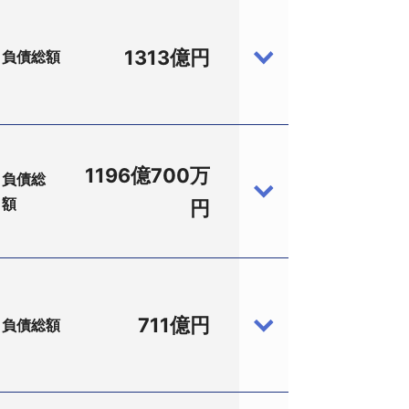
1313億円
負債総額
1196億700万
負債総
額
状況などの調査を受けていた（株）
円
円、浅川実社長、従業員12名）は12月16
法律事務所、港区元赤坂1－2－7、電
平成25年5月、AIJ投資顧問（株）から
を含めた負債総額は債権者6名に対して約
711億円
負債総額
金289億5841万150円、藥師寺正和社
運用を委託していた経緯があり、年金詐
弁護士（西村あさひ法律事務所、港区赤
産の毀損状況によっては運用を委託して
円（保証債務含む）。
題となり、厚生年金制度の条件見直しに