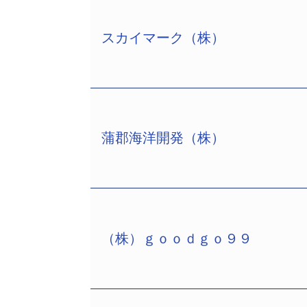
負債総額は今年最大。今年に入り上場会社
も繋がった。
8800万円）、4月の江守グループホール
スカイマーク（株）
海運業者の倒産としては平成24年7月の
東証１部上場の江守グループホールディン
に次ぐ、歴代3番目となった。
億9428万1600円、江守清隆社長）
当社は、旧：住友金属工業（株）など
監督委員には須藤英章弁護士（東京富士法
は5位（平成27年3月期）。不定期船航
（子会社の銀行取引等の保証債務含む）。
体）をあげていた。
事再生）に次いで2件目。
しかし、リーマン・ショック以降、海
蒲郡海洋開発（株）
明治39年5月に薬種商「江守薬店」と
東証１部上場の航空会社スカイマーク（株）
以降、23年3月期を除き赤字決算が続
品、化学品、合成樹脂、電子部品、情報
8673万3000円、有森正和社長、従
に関する疑義（GC注記）」を付記して
ジャスダック上場、17年4月東証2部上
律事務所、中央区銀座8－9－11、電話0
このため、26年2月より（株）商船三井
この間、平成6年11月上海事務所を設
上場企業の倒産は平成25年9月以来1
契約の解約など船隊規模の適正化を進
売上高949億2800万円を計上、中
（TSR企業コード:295556064、
しかし、27年3月期は中国の景気減速
は連結売上高2089億2600万円と倍
（株）ｇｏｏｄｇｏ９９
所）に続き2社目。
営業利益、経常利益ともに赤字を計上
蒲郡海洋開発（株）（TSR企業コード：5
売上では中国が69％に達していた。
東証1部上場の旅行業者の（株）エイチ・
28年3月期に入り、東京電力向け石
氏）は2月18日、名古屋地裁豊橋支部
26年4月には、江守グループホール
マザーズ、25年11月東証1部に上場
めず今回の措置となった。
昭和63年5月、蒲郡地区の新しいま
新設分割の「江守商事」等国内外24社
なって社長に就任した。
なお、同時にSTAR BULK CARRI
足。この事業主体として愛知県と蒲郡市の
27年3月期に入っても順調に売上を