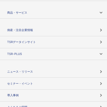
会社案内トップ
商品・サービス
会社概要
カテゴリで探す
倒産・注目企業情報
TSRのビジョン
目的で探す
TSRデータインサイト
創業のあゆみ
ニーズで探す
TSR-PLUS
TSRのCSR
役割で探す
TSR-PLUSトップ
支社店一覧
ニュース・リリース
失敗しない与信管理とは
決算情報
セミナー・イベント
海外取引のノウハウ
パートナー体制
導入事例
企業データの有効活用
マルチステークホルダー