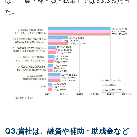
は、「農・林・漁・鉱業」では33.3％だっ
た。
Q3.貴社は、融資や補助・助成金など