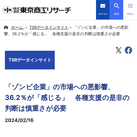
contact
検索
menu
ホーム
TSRデータインサイト
「ゾンビ企業」の市場への悪影
倒産・注目企業情報
響、36.2％が「感じる」 各種支援の是非の判断は慎重さが必要
TSRデータインサイト
TSRデータインサイト
TSR-PLUS
優良企業サイト
「ゾンビ企業」の市場への悪影響、
会社案内
36.2％が「感じる」 各種支援の是非の
判断は慎重さが必要
商品・サービス
2024/02/16
導入事例