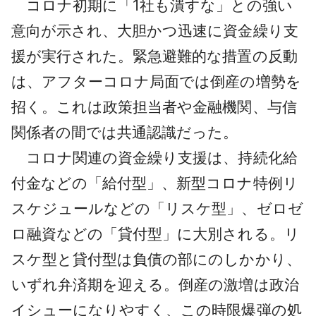
コロナ初期に「1社も潰すな」との強い
採用情報
意向が示され、大胆かつ迅速に資金繰り支
よくあるご質問
援が実行された。緊急避難的な措置の反動
は、アフターコロナ局面では倒産の増勢を
English
招く。これは政策担当者や金融機関、与信
関係者の間では共通認識だった。
コロナ関連の資金繰り支援は、持続化給
付金などの「給付型」、新型コロナ特例リ
スケジュールなどの「リスケ型」、ゼロゼ
ロ融資などの「貸付型」に大別される。リ
スケ型と貸付型は負債の部にのしかかり、
いずれ弁済期を迎える。倒産の激増は政治
イシューになりやすく、この時限爆弾の処