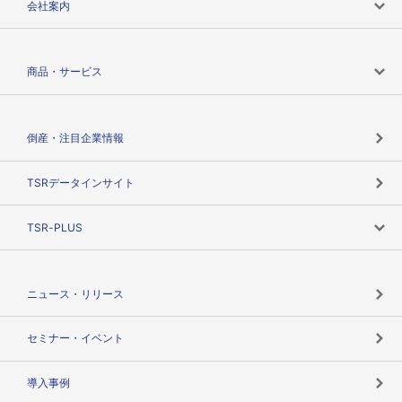
会社案内
会社案内トップ
商品・サービス
会社概要
カテゴリで探す
倒産・注目企業情報
TSRのビジョン
目的で探す
TSRデータインサイト
創業のあゆみ
ニーズで探す
TSR-PLUS
TSRのCSR
役割で探す
TSR-PLUSトップ
支社店一覧
ニュース・リリース
失敗しない与信管理とは
決算情報
セミナー・イベント
海外取引のノウハウ
パートナー体制
導入事例