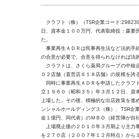
クラフト（株）（TSR企業コード:29823
日、資本金１００万円、代表取締役：森要
た。
事業再生ＡＤＲは民事再生法など法的手続
の合意が必要で、合意を得られなければ法
クラフトは、さくら薬局グループの中核企
０２店舗（直営店６１８店舗）の規模を誇
同時に事業再生ＡＤＲを申請したクラフト本社（
立１９６０（昭和３５）年３月１２日、資
上場した。その後、積極的な出店政策を進
ンシャルホールディングス（株）、TSR企業コー
金１億円、同代表）のＭＢＯ（経営陣が自
上場廃止後の２０１０年３月期より主力事
を２７０店（２００７年１２月時点）から