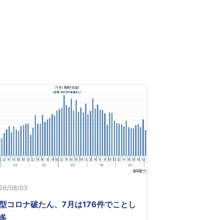
26/08/03
型コロナ破たん、7月は176件でことし
多