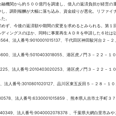
金融機関から約５００億円を調達し、借入の返済負担が経営の
少し、調剤報酬が大幅に落ち込み、資金繰りが悪化。リファイ
した。
めず、今後の返済額や期間の変更を求めるとみられる。第１
ディングスのほか、同時に事業再生ＡＤＲを申請した６社は
6564、法人番号:9010001015137、千代田区神田駿河台
3600、法人番号:5010403018055、港区虎ノ門３－２２
3225、法人番号:2010403020253、港区虎ノ門３－２２
30、法人番号:3010801020127、品川区東五反田５－２８
0578、法人番号:6330001015859 、熊本県人吉市土
40349、法人番号:9040002078378 、千葉県大網白里