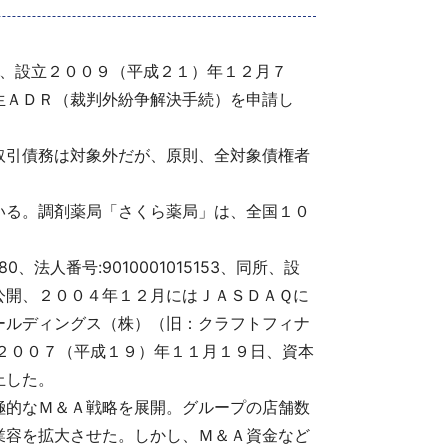
１－１、設立２００９（平成２１）年１２月７
生ＡＤＲ（裁判外紛争解決手続）を申請し
取引債務は対象外だが、原則、全対象債権者
いる。調剤薬局「さくら薬局」は、全国１０
人番号:9010001015153、同所、設
公開、２００４年１２月にはＪＡＳＤＡＱに
ールディングス（株）（旧：クラフトフィナ
所、設立２００７（平成１９）年１１月１９日、資本
止した。
極的なＭ＆Ａ戦略を展開。グループの店舗数
業容を拡大させた。しかし、Ｍ＆Ａ資金など