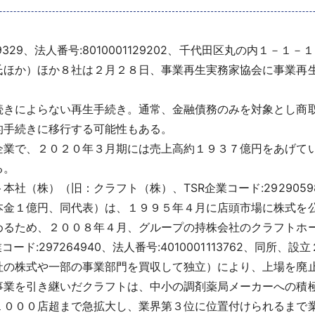
9329、法人番号:8010001129202、千代田区丸の内１－
氏ほか）ほか８社は２月２８日、事業再生実務家協会に事業再
きによらない再生手続き。通常、金融債務のみを対象とし商
的手続きに移行する可能性もある。
業で、２０２０年３月期には売上高約１９３７億円をあげて
る。
株）（旧：クラフト（株）、TSR企業コード:292905980、法
本金１億円、同代表）は、１９９５年４月に店頭市場に株式を
めるため、２００８年４月、グループの持株会社のクラフトホ
ド:297264940、法人番号:4010001113762、同
社の株式や一部の事業部門を買収して独立）により、上場を廃
業を引き継いだクラフトは、中小の調剤薬局メーカーへの積
１０００店超まで急拡大し、業界第３位に位置付けられるまで