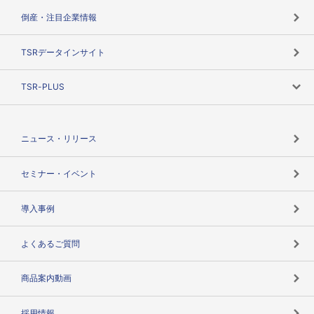
カテゴリで探す
倒産・注目企業情報
TSRのビジョン
目的で探す
TSRデータインサイト
創業のあゆみ
ニーズで探す
TSR-PLUS
TSRのCSR
役割で探す
TSR-PLUSトップ
支社店一覧
ニュース・リリース
失敗しない与信管理とは
決算情報
セミナー・イベント
海外取引のノウハウ
パートナー体制
導入事例
企業データの有効活用
マルチステークホルダー
よくあるご質問
コンプライアンスチェック
商品案内動画
用語辞典
採用情報