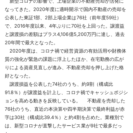
新型コロナの影響で、上場企業の不動産売却が活発に
採用情報
なってきた。2020年度に適時開示で国内不動産の売却を
公表した東証1部、2部上場企業は76社（前年度59社）
よくあるご質問
で、2016年度以来、4年ぶりに70社を上回った。譲渡益
と譲渡損の差額はプラス4,106億5,200万円に達し、過去
English
20年間で最大となった。
2020年度は、コロナ禍で経営資源の有効活用や財務体
質の強化が緊急の課題に浮上したほか、在宅勤務の広が
りによる資産見直しが進み、不動産売却を押し上げた格
好となった。
譲渡損益を公表した74社のうち、約9割（構成比
91.8％）が譲渡益を計上し、コロナ禍でキャッシュポジシ
ョンを高める動きを反映している。 不動産を売却した
76社のうち、直近の本決算や四半期決算で最終利益が赤
字は30社（構成比39.4％）と約4割を占めた。業種別で
は、新型コロナが直撃したサービス業が9社で最多だっ