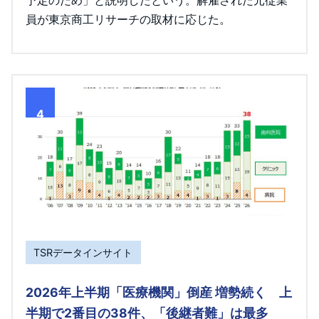
員が東京商工リサーチの取材に応じた。
4
TSRデータインサイト
2026年上半期「医療機関」倒産 増勢続く 上
半期で2番目の38件、「後継者難」は最多