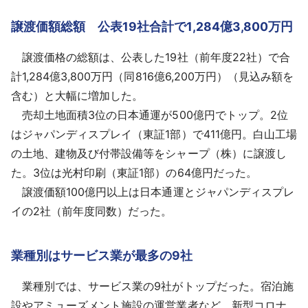
譲渡価額総額 公表19社合計で1,284億3,800万円
譲渡価格の総額は、公表した19社（前年度22社）で合
計1,284億3,800万円（同816億6,200万円）（見込み額を
含む）と大幅に増加した。
売却土地面積3位の日本通運が500億円でトップ。2位
はジャパンディスプレイ（東証1部）で411億円。白山工場
の土地、建物及び付帯設備等をシャープ（株）に譲渡し
た。3位は光村印刷（東証1部）の64億円だった。
譲渡価額100億円以上は日本通運とジャパンディスプレ
イの2社（前年度同数）だった。
業種別はサービス業が最多の9社
業種別では、サービス業の9社がトップだった。宿泊施
設やアミューズメント施設の運営業者など、新型コロナ