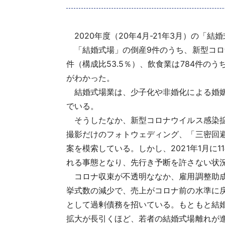
2020年度（20年4月-21年3月）の「結
「結婚式場」の倒産9件のうち、新型コロナウ
件（構成比53.5％）、飲食業は784件の
がわかった。
結婚式場業は、少子化や非婚化による婚姻
でいる。
そうしたなか、新型コロナウイルス感染拡
撮影だけのフォトウェディング、「三密回
案を模索している。しかし、2021年1月
れる事態となり、先行き予断を許さない状
コロナ収束が不透明ななか、雇用調整助成
挙式数の減少で、売上がコロナ前の水準に
として過剰債務を招いている。もともと結
拡大が長引くほど、若者の結婚式場離れが