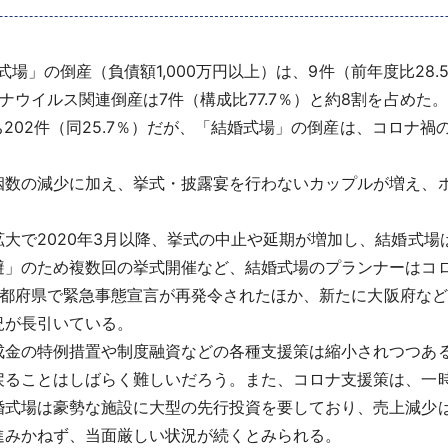
婚式場」の倒産（負債額1,000万円以上）は、9件（前年度比2
イルス関連倒産は7件（構成比77.7％）と約8割を占めた。
うち202件（同25.7％）だが、「結婚式場」の倒産は、コロナ
数の減少に加え、挙式・披露宴を行わないカップルが増え、
大で2020年3月以降、挙式の中止や延期が増加し、結婚式場
避」のため複数回の挙式開催など、結婚式場のプランナーはコ
に11都府県で緊急事態宣言が再発令されたほか、新たに大阪府な
況が長引いている。
金の特例措置や制度融資などの各種支援策は縮小されつつあ
戻ることはしばらく難しいだろう。また、コロナ支援策は、一
婚式場は豪勢な施設に大型の先行投資を要しており、売上減少
進みかねず、当面厳しい状況が続くとみられる。