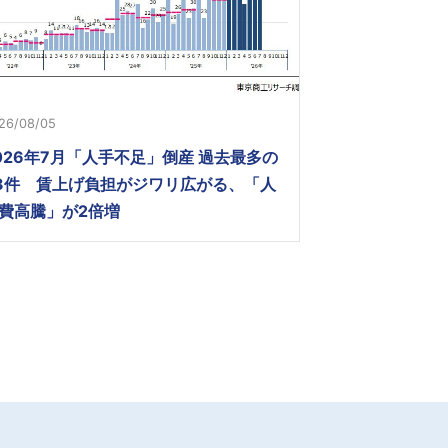
26/08/05
026年7月「人手不足」倒産 過去最多の
3件 賃上げ負担がジワリ広がる、「人
費高騰」が2倍増