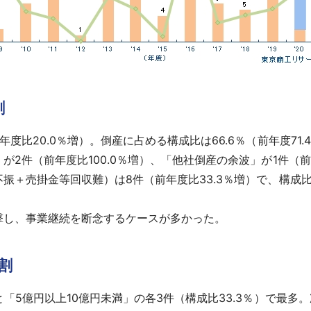
割
比20.0％増）。倒産に占める構成比は66.6％（前年度71.
件（前年度比100.0％増）、「他社倒産の余波」が1件（前年
売掛金等回収難）は8件（前年度比33.3％増）で、構成比は8
し、事業継続を断念するケースが多かった。
割
5億円以上10億円未満」の各3件（構成比33.3％）で最多。