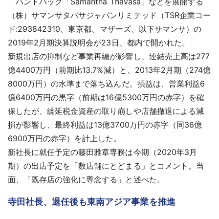
ハンドバッグ「Samantha Thavasa」などを展開する
採用情報
（株）サマンサタバサジャパンリミテッド（TSR企業コー
ド:293842310、東京都、マザーズ、以下サマンサ）の
よくあるご質問
2019年2月期決算説明会が23日、都内で開かれた。
新規出店の抑制など事業再編が影響し、連結売上高は277
English
億4400万円（前期比13.7%減）と、2013年2月期（274億
8000万円）の水準まで落ち込んだ。損益は、営業利益6
億6400万円の黒字（前期は16億5300万円の赤字）を確
保したが、繰延税金資産の取り崩しや店舗撤退による減
損が影響し、最終利益は13億3700万円の赤字（同36億
6900万円の赤字）を計上した。
新社長に就任予定の藤田雅章専務は今期（2020年3月
期）の出店予定を「数店舗にとどまる」とコメント。当
面、「既存店の強化に専念する」と述べた。
寺田社長、退任後も東南アジア事業を推進