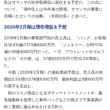
氏はサマンサの社外取締役に就任する予定だ。この点に
ついて、「湖中氏とは10年来の関係。サマンサの事業に
共鳴いただいての決断」（寺田社長）と述べた。
2020年2月期は増収増益を予想
2019年2月期の事業部門別の売上高は、「バッグ」が前期
比18.6%減の173億8500万円、「ジュエリー」が同11.1%
減の16億4000万円だった。一方、アウトレットやゴルフ
などの「その他」は、27億6500万円で同10.3%増加し
た。
今期（2020年2月期）の連結業績予想は、売上高が前
期比0.5%増の278億8300万円、最終利益は3億600万円
の黒字を見込む。
初のコスメ商品となるボディートリートメントや、最
先端素材を使用した新作バッグなどの投入で下落基調が
続く業績に歯止めをかける方針だ。