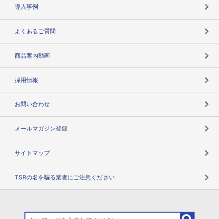
海外取引のノウハウ
パートナー体制
導入事例
企業データの有効活用
マルチステークホルダー
よくあるご質問
コンプライアンスチェック
商品案内動画
用語辞典
採用情報
お問い合わせ
メールマガジン登録
サイトマップ
TSRの名を騙る業者にご注意ください