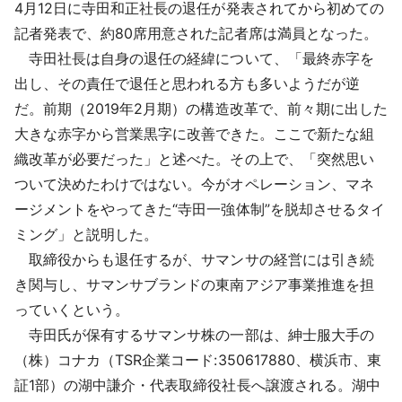
4月12日に寺田和正社長の退任が発表されてから初めての
記者発表で、約80席用意された記者席は満員となった。
寺田社長は自身の退任の経緯について、「最終赤字を
出し、その責任で退任と思われる方も多いようだが逆
だ。前期（2019年2月期）の構造改革で、前々期に出した
大きな赤字から営業黒字に改善できた。ここで新たな組
織改革が必要だった」と述べた。その上で、「突然思い
ついて決めたわけではない。今がオペレーション、マネ
ージメントをやってきた“寺田一強体制”を脱却させるタイ
ミング」と説明した。
取締役からも退任するが、サマンサの経営には引き続
き関与し、サマンサブランドの東南アジア事業推進を担
っていくという。
寺田氏が保有するサマンサ株の一部は、紳士服大手の
（株）コナカ（TSR企業コード:350617880、横浜市、東
証1部）の湖中謙介・代表取締役社長へ譲渡される。湖中