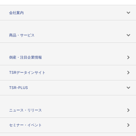
会社案内
会社案内トップ
商品・サービス
会社概要
カテゴリで探す
倒産・注目企業情報
TSRのビジョン
目的で探す
TSRデータインサイト
創業のあゆみ
ニーズで探す
TSR-PLUS
TSRのCSR
役割で探す
TSR-PLUSトップ
支社店一覧
ニュース・リリース
失敗しない与信管理とは
決算情報
セミナー・イベント