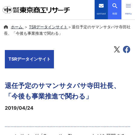
contact
検索
menu
ホーム
TSRデータインサイト
退任予定のサマンサタバサ寺田社
倒産・注目企業情報
長、「今後も事業推進で関わる」
TSRデータインサイト
TSRデータインサイト
TSR-PLUS
優良企業サイト
退任予定のサマンサタバサ寺田社長、
会社案内
「今後も事業推進で関わる」
2019/04/24
商品・サービス
導入事例