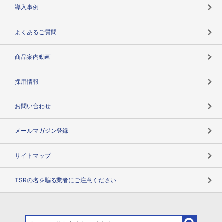
海外取引のノウハウ
パートナー体制
導入事例
企業データの有効活用
マルチステークホルダー
よくあるご質問
コンプライアンスチェック
商品案内動画
用語辞典
採用情報
お問い合わせ
メールマガジン登録
サイトマップ
TSRの名を騙る業者にご注意ください