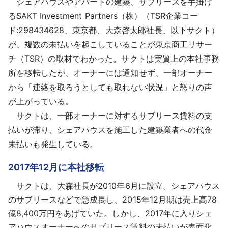
シェアハウスやアパートの建築、サブリースを手掛け
採用情報
るSAKT Investment Partners（株）（TSR企業コー
ド:298434628、東京都、大森啓太郎社長、以下サクト）
よくあるご質問
が、複数の未払いを起こしていることが東京商工リサー
チ（TSR）の取材でわかった。サクトは実質上の本社事務
English
所を移転したが、オーナーには通知せず、一部オーナー
から「連絡を取ろうとしても取れない状況」と怒りの声
が上がっている。
サクトは、一部オーナーに対するサブリース賃料の支
払いが滞り、シェアハウスを施工した建築業者への代金
未払いも発生している。
2017年12月に本社移転
サクトは、大森社長が2010年6月に設立。シェアハウス
のサブリースなどで急成長し、2015年12月期は売上高78
億8,400万円をあげていた。しかし、2017年に入りシェ
アハウスオーナーへのサブリース賃料の未払いが表面化