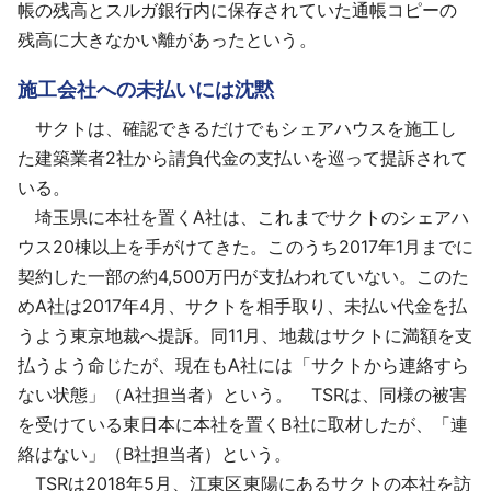
帳の残高とスルガ銀行内に保存されていた通帳コピーの
残高に大きなかい離があったという。
施工会社への未払いには沈黙
サクトは、確認できるだけでもシェアハウスを施工し
た建築業者2社から請負代金の支払いを巡って提訴されて
いる。
埼玉県に本社を置くA社は、これまでサクトのシェアハ
ウス20棟以上を手がけてきた。このうち2017年1月までに
契約した一部の約4,500万円が支払われていない。このた
めA社は2017年4月、サクトを相手取り、未払い代金を払
うよう東京地裁へ提訴。同11月、地裁はサクトに満額を支
払うよう命じたが、現在もA社には「サクトから連絡すら
ない状態」（A社担当者）という。 TSRは、同様の被害
を受けている東日本に本社を置くB社に取材したが、「連
絡はない」（B社担当者）という。
TSRは2018年5月、江東区東陽にあるサクトの本社を訪