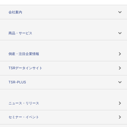
会社案内
会社案内トップ
商品・サービス
会社概要
カテゴリで探す
倒産・注目企業情報
TSRのビジョン
目的で探す
TSRデータインサイト
創業のあゆみ
ニーズで探す
TSR-PLUS
TSRのCSR
役割で探す
TSR-PLUSトップ
支社店一覧
ニュース・リリース
失敗しない与信管理とは
決算情報
セミナー・イベント