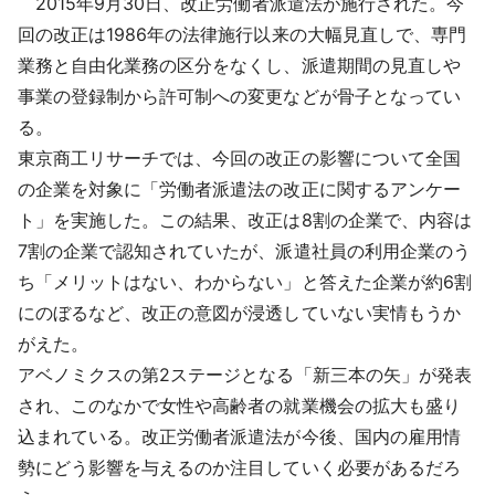
2015年9月30日、改正労働者派遣法が施行された。今
採用情報
回の改正は1986年の法律施行以来の大幅見直しで、専門
業務と自由化業務の区分をなくし、派遣期間の見直しや
よくあるご質問
事業の登録制から許可制への変更などが骨子となってい
る。
English
東京商工リサーチでは、今回の改正の影響について全国
の企業を対象に「労働者派遣法の改正に関するアンケー
ト」を実施した。この結果、改正は8割の企業で、内容は
7割の企業で認知されていたが、派遣社員の利用企業のう
ち「メリットはない、わからない」と答えた企業が約6割
にのぼるなど、改正の意図が浸透していない実情もうか
がえた。
アベノミクスの第2ステージとなる「新三本の矢」が発表
され、このなかで女性や高齢者の就業機会の拡大も盛り
込まれている。改正労働者派遣法が今後、国内の雇用情
勢にどう影響を与えるのか注目していく必要があるだろ