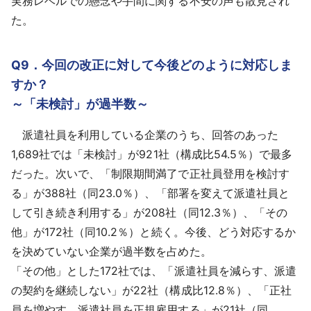
実務レベルでの懸念や手間に関する不安の声も散見され
た。
Q9．今回の改正に対して今後どのように対応しま
すか？
～「未検討」が過半数～
派遣社員を利用している企業のうち、回答のあった
1,689社では「未検討」が921社（構成比54.5％）で最多
だった。次いで、「制限期間満了で正社員登用を検討す
る」が388社（同23.0％）、「部署を変えて派遣社員と
して引き続き利用する」が208社（同12.3％）、「その
他」が172社（同10.2％）と続く。今後、どう対応するか
を決めていない企業が過半数を占めた。
「その他」とした172社では、「派遣社員を減らす、派遣
の契約を継続しない」が22社（構成比12.8％）、「正社
員を増やす、派遣社員を正規雇用する」が21社（同