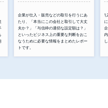
企業が仕入・販売などの取引を行うにあ
1
、
たり、「本当にこの会社と取引して大丈
に
業
夫か？」「与信枠の適切な設定額は？」
企
手
といったビジネス上の重要な判断をおこ
内
る
なうために必要な情報をまとめたレポー
し
用
トです。