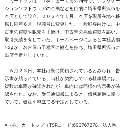
カートップは、（株）まーくるの商号で、アプリケー
ションソフトウェアの企画などを目的に埼玉県所沢市を
本店として設立。２０２４年１月、本店を現所在地へ移
転し同年６月、現商号に変更した。一般顧客向けに、中
古車の買取や販売を手掛け、中古車の高価買取を謳い、
取引実績を有していた。ホームページによると本社店舗
のほか、名古屋市千種区に拠点を持ち、埼玉県所沢市に
出店予定としていた。
５月２３日、本社は既に閉鎖されているとみられ、告
示書が貼られている。当社が契約している駐車場には、
複数の車両が確認されたが、車内には同様の告示書が確
認された。なお、受任通知書によると、債務超過に陥っ
ていて、破産を申立てる予定としている。
※（株）カートップ（TSRコード:693767278、法人番