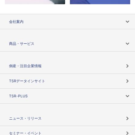
会社案内
会社案内トップ
商品・サービス
会社概要
カテゴリで探す
倒産・注目企業情報
TSRのビジョン
目的で探す
TSRデータインサイト
創業のあゆみ
ニーズで探す
TSR-PLUS
TSRのCSR
役割で探す
TSR-PLUSトップ
支社店一覧
ニュース・リリース
失敗しない与信管理とは
決算情報
セミナー・イベント