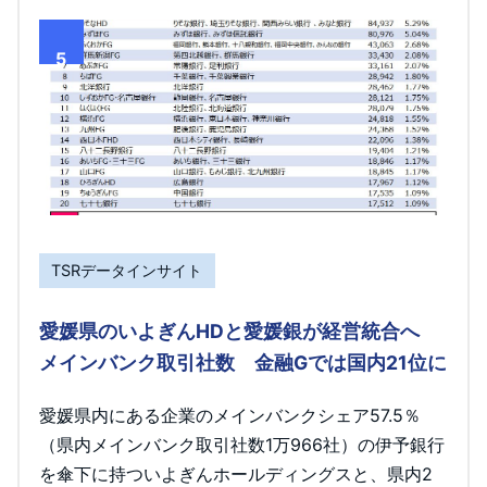
5
TSRデータインサイト
愛媛県のいよぎんHDと愛媛銀が経営統合へ
メインバンク取引社数 金融Gでは国内21位に
愛媛県内にある企業のメインバンクシェア57.5％
（県内メインバンク取引社数1万966社）の伊予銀行
を傘下に持ついよぎんホールディングスと、県内2