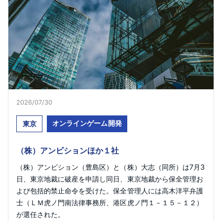
2026/07/30
オンラインゲーム開発
東京
（株）アンビションほか１社
（株）アンビション（豊島区）と（株）大志（同所）は7月3
日、東京地裁に破産を申請し同日、東京地裁から保全管理お
よび包括的禁止命令を受けた。保全管理人には高木洋平弁護
士（ＬＭ虎ノ門南法律事務所、港区虎ノ門１－１５－１２）
が選任された。