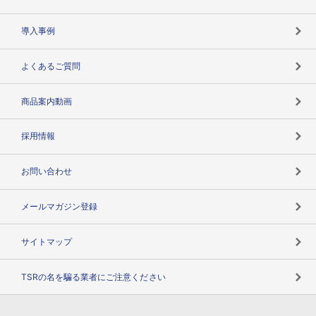
海外取引のノウハウ
パートナー体制
導入事例
企業データの有効活用
マルチステークホルダー
よくあるご質問
コンプライアンスチェック
商品案内動画
用語辞典
採用情報
お問い合わせ
メールマガジン登録
サイトマップ
TSRの名を騙る業者にご注意ください