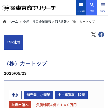
contact
検索
menu
ホーム
倒産・注目企業情報
TSR速報
（株）カートップ
倒産・注目企業情報
TSRデータインサイト
TSR速報
TSR-PLUS
（株）カートップ
優良企業サイト
2025/05/23
会社案内
商品・サービス
卸売業、小売業
中古車買取、販売
東京
導入事例
破産申請へ
負債総額４億２１６０万円