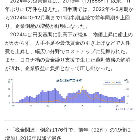
2024年の企業倒産は、2013年（1万855件）以来、11
年ぶりに1万件を超えた。四半期では、2022年4-6月期か
ら2024年10-12月期まで11四半期連続で前年同期を上回
り、企業倒産の増勢が鮮明になった。
2024年は円安基調に乱高下が続き、物価上昇に歯止め
がかからず、人手不足や最低賃金の引き上げなどで人件
費も上昇し、幅広い分野でコストアップに見舞われた。
また、コロナ禍の資金繰り支援で生じた過剰債務の解消
が遅れ、企業収益に負担となって圧し掛かった。
・「税金関連」倒産は176件で、前年（92件）の1.9倍に
増加し2013年以降で最多