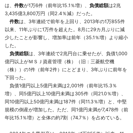
は、
件数
が1万6件（前年比15.1％増）、
負債総額
は2兆
3,435億3,800万円（同2.4％減）だった。
件数
は、3年連続で前年を上回り、2013年の1万855件
以来、11年ぶりに1万件を超えた。8月に29カ月ぶりに減
少したことが影響し、増加率は前年（35.1％増）より縮小
した。
負債総額
は、3年連続で2兆円台に乗せたが、負債1,000
億円以上がＭＳＪ資産管理（株）（旧：三菱航空機
（株））の1件（前年2件）にとどまり、3年ぶりに前年を
下回った。
負債1億円以上5億円未満は2,001件（前年比15.3％
増）、同5億円以上10億円未満は305件（同21.0％増）、
同10億円以上50億円未満は187件（同11.3％増）と、中堅
規模の倒産が増加した。ただ、同1億円未満が7,478件（前
年比15.1％増）と全体の約7割（74.7％）を占めている。