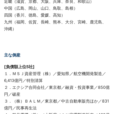
近畿（滋賀、京都、大阪、兵庫、奈良、和歌山）
中国（広島、岡山、山口、鳥取、島根）
四国（香川、徳島、愛媛、高知）
九州（福岡、佐賀、長崎、熊本、大分、宮崎、鹿児島、
沖縄）
主な倒産
[負債額上位5社]
１．ＭＳＪ資産管理（株）／愛知県／航空機開発製造／
6,413億円／特別清算
２．エクシア合同会社／東京都／融資・投資事業／850億
円／破産
３．（株）ＢＡＬＭ／東京都／中古自動車販売ほか／831
億円／民事再生法