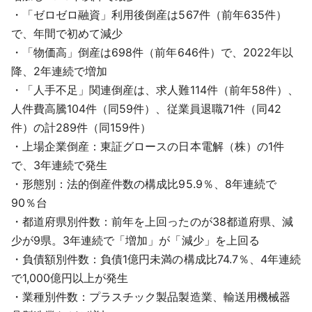
・「ゼロゼロ融資」利用後倒産は567件（前年635件）
で、年間で初めて減少
・「物価高」倒産は698件（前年646件）で、2022年以
降、2年連続で増加
・「人手不足」関連倒産は、求人難114件（前年58件）、
人件費高騰104件（同59件）、従業員退職71件（同42
件）の計289件（同159件）
・上場企業倒産：東証グロースの日本電解（株）の1件
で、3年連続で発生
・形態別：法的倒産件数の構成比95.9％、8年連続で
90％台
・都道府県別件数：前年を上回ったのが38都道府県、減
少が9県。3年連続で「増加」が「減少」を上回る
・負債額別件数：負債1億円未満の構成比74.7％、4年連続
で1,000億円以上が発生
・業種別件数：プラスチック製品製造業、輸送用機械器