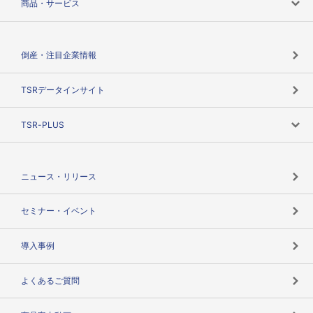
商品・サービス
会社概要
カテゴリで探す
倒産・注目企業情報
TSRのビジョン
目的で探す
TSRデータインサイト
創業のあゆみ
ニーズで探す
TSR-PLUS
TSRのCSR
役割で探す
TSR-PLUSトップ
支社店一覧
ニュース・リリース
失敗しない与信管理とは
決算情報
セミナー・イベント
海外取引のノウハウ
パートナー体制
導入事例
企業データの有効活用
マルチステークホルダー
よくあるご質問
コンプライアンスチェック