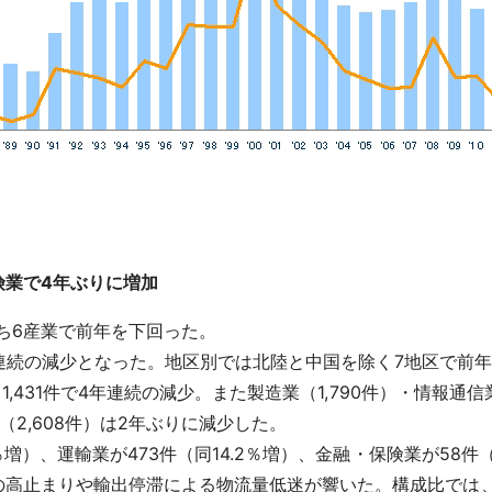
険業で4年ぶりに増加
うち6産業で前年を下回った。
で4年連続の減少となった。地区別では北陸と中国を除く7地区で
も1,431件で4年連続の減少。また製造業（1,790件）・情報通
2,608件）は2年ぶりに減少した。
0％増）、運輸業が473件（同14.2％増）、金融・保険業が58
高止まりや輸出停滞による物流量低迷が響いた。構成比では、建