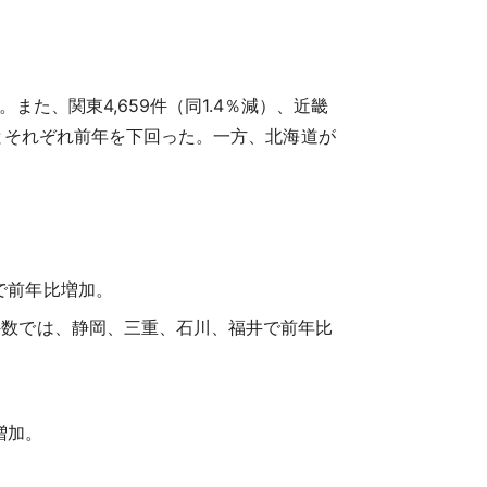
。また、関東4,659件（同1.4％減）、近畿
2％減）とそれぞれ前年を下回った。一方、北海道が
で前年比増加。
件数では、静岡、三重、石川、福井で前年比
増加。