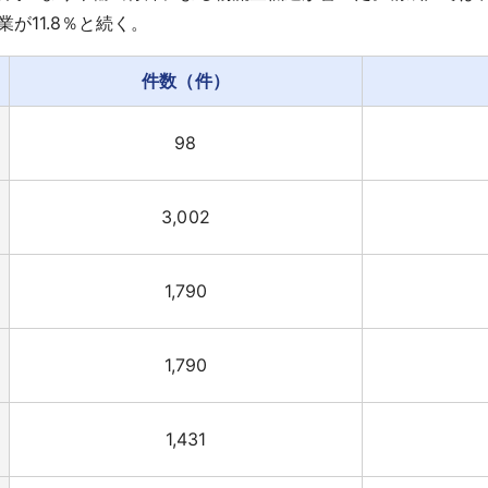
売業が11.8％と続く。
件数（件）
98
3,002
1,790
1,790
1,431