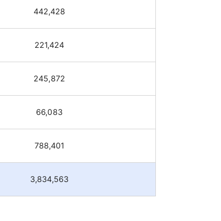
442,428
221,424
245,872
66,083
788,401
3,834,563