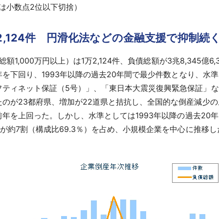
％は小数点2位以下切捨）
2,124件 円滑化法などの金融支援で抑制続
1,000万円以上）は1万2,124件、負債総額が3兆8,345億6
年を下回り、1993年以降の過去20年間で最少件数となり、水
フティネット保証（5号）」、「東日本大震災復興緊急保証」
のが23都府県、増加が22道県と拮抗し、全国的な倒産減少
前年を上回った。しかし、水準としては1993年以降の過去20年
が約7割（構成比69.3％）を占め、小規模企業を中心に推移し