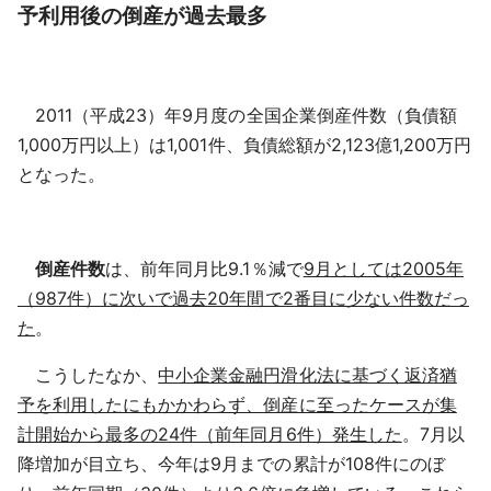
予利用後の倒産が過去最多
2011（平成23）年9月度の全国企業倒産件数（負債額
1,000万円以上）は1,001件、負債総額が2,123億1,200万円
となった。
倒産件数
は、前年同月比9.1％減で
9月としては2005年
（987件）に次いで過去20年間で2番目に少ない件数だっ
た
。
こうしたなか、
中小企業金融円滑化法に基づく返済猶
予を利用したにもかかわらず、倒産に至ったケースが集
計開始から最多の24件（前年同月6件）発生した
。7月以
降増加が目立ち、今年は9月までの累計が108件にのぼ