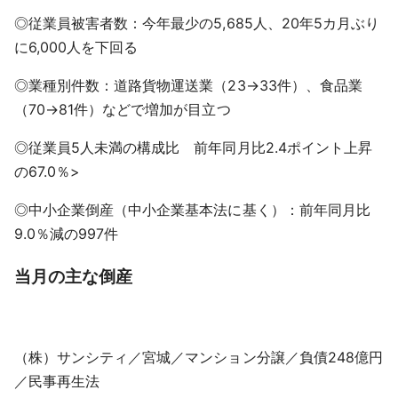
◎従業員被害者数：今年最少の5,685人、20年5カ月ぶり
に6,000人を下回る
◎業種別件数：道路貨物運送業（23→33件）、食品業
（70→81件）などで増加が目立つ
◎従業員5人未満の構成比 前年同月比2.4ポイント上昇
の67.0％>
◎中小企業倒産（中小企業基本法に基く）：前年同月比
9.0％減の997件
当月の主な倒産
（株）サンシティ／宮城／マンション分譲／負債248億円
／民事再生法