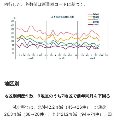
移行した。各数値は新業種コードに基づく。
地区別
地区別倒産件数 9地区のうち7地区で前年同月を下回る
減少率では、北陸42.2％減（45→26件）、北海道
26.3％減（38→28件）、九州21.2％減（94→74件）、四