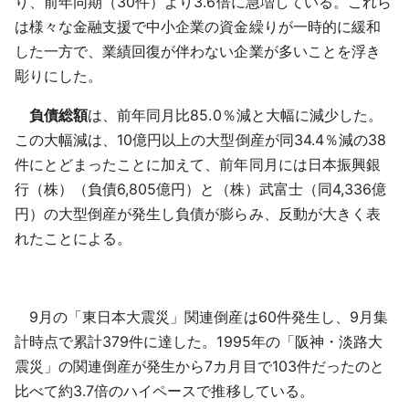
り、前年同期（30件）より3.6倍に急増している。これら
は様々な金融支援で中小企業の資金繰りが一時的に緩和
した一方で、業績回復が伴わない企業が多いことを浮き
彫りにした。
負債総額
は、前年同月比85.0％減と大幅に減少した。
この大幅減は、10億円以上の大型倒産が同34.4％減の38
件にとどまったことに加えて、前年同月には日本振興銀
行（株）（負債6,805億円）と（株）武富士（同4,336億
円）の大型倒産が発生し負債が膨らみ、反動が大きく表
れたことによる。
9月の「東日本大震災」関連倒産は60件発生し、9月集
計時点で累計379件に達した。1995年の「阪神・淡路大
震災」の関連倒産が発生から7カ月目で103件だったのと
比べて約3.7倍のハイペースで推移している。