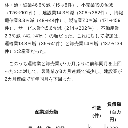
林・漁・鉱業46.6％減（15→8件）、小売業19.0％減
（126→102件）、建設業14.3％減（306→262件）、情報
通信業8.3％減（48→44件）、製造業7.0％減（171→159
件）、サービス業他5.6％減（214→202件）、不動産業
2.3％減（42→41件）の順だった。これに対して増加は、
運輸業13.8％増（36→41件）と卸売業1.4％増（137→139
件）の2産業だった。
このうち運輸業と卸売業が7カ月ぶりに前年同月を上回
ったのに対して、製造業が8カ月連続で減少し、建設業が
2カ月連続で前年同月を下回った。
負債額
件数
産業別分類
（百万
（件）
円）