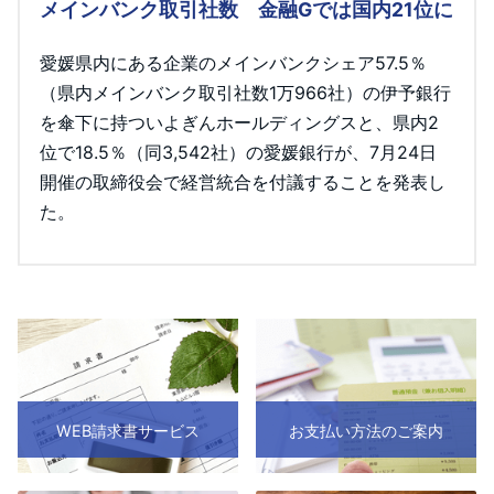
メインバンク取引社数 金融Gでは国内21位に
愛媛県内にある企業のメインバンクシェア57.5％
（県内メインバンク取引社数1万966社）の伊予銀行
を傘下に持ついよぎんホールディングスと、県内2
位で18.5％（同3,542社）の愛媛銀行が、7月24日
開催の取締役会で経営統合を付議することを発表し
た。
WEB請求書サービス
お支払い方法のご案内