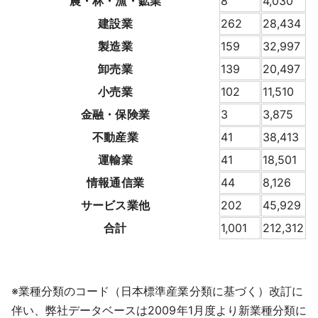
農・林・漁・鉱業
8
4,030
建設業
262
28,434
製造業
159
32,997
卸売業
139
20,497
小売業
102
11,510
金融・保険業
3
3,875
不動産業
41
38,413
運輸業
41
18,501
情報通信業
44
8,126
サービス業他
202
45,929
合計
1,001
212,312
※業種分類のコード（日本標準産業分類に基づく）改訂に
伴い、弊社データベースは2009年1月度より新業種分類に