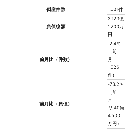
採用情報
倒産件数
1,001件
2,123億
よくあるご質問
負債総額
1,200万
円
English
-2.4％
（前
前月比（件数）
月
1,026
件）
-73.2％
（前
月
前月比（負債）
7,940億
4,500
万円）