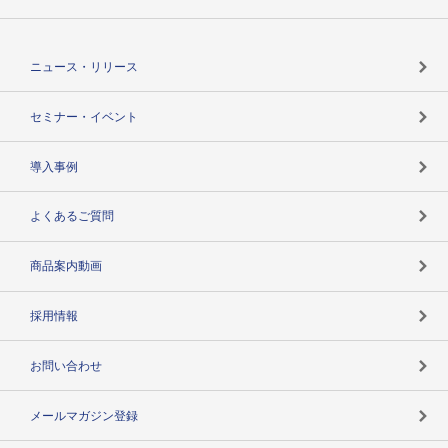
TSRのCSR
役割で探す
TSR-PLUSトップ
支社店一覧
ニュース・リリース
失敗しない与信管理とは
決算情報
セミナー・イベント
海外取引のノウハウ
パートナー体制
導入事例
企業データの有効活用
マルチステークホルダー
よくあるご質問
コンプライアンスチェック
商品案内動画
用語辞典
採用情報
お問い合わせ
メールマガジン登録