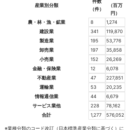
件数
産業別分類
（百万
（件）
円）
農・林・漁・鉱業
8
1,274
建設業
341
119,870
製造業
195
53,776
卸売業
197
35,858
小売業
152
26,269
金融・保険業
12
6,078
不動産業
47
227,851
運輸業
53
20,235
情報通信業
44
6,679
サービス業他
228
78,162
合計
1,277
576,052
※業種分類のコード改訂（日本標準産業分類に基づく）に