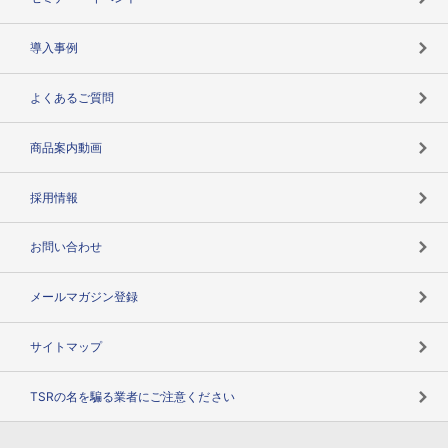
海外取引のノウハウ
パートナー体制
導入事例
企業データの有効活用
マルチステークホルダー
よくあるご質問
コンプライアンスチェック
商品案内動画
用語辞典
採用情報
お問い合わせ
メールマガジン登録
サイトマップ
TSRの名を騙る業者にご注意ください