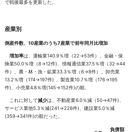
で戦後最多を更新した。
産業別
倒産件数、10産業のうち7産業で前年同月比増加
増加率
は、運輸業140.9％増（22→53件）、金融・保
険業50.0％増（8→12件)、情報通信業37.5％増（32→44
件）、農・林・漁・鉱業33.3％増（6→8件）、卸売業
13.2％増（174→197件) 、製造業10.7％増（176→195
件)、小売業4.8％増(145→152件)の順。
これに対して
減少
は、不動産業6.0％減（50→47件)、
サービス業他5.3％減(241→228件)、建設業5.0％減
(359→341件)の順だった。
負債額