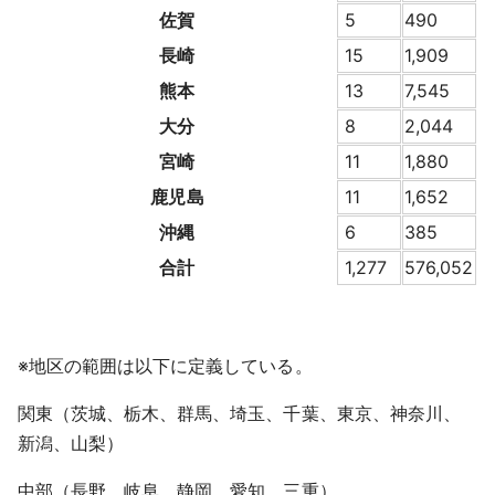
佐賀
5
490
長崎
15
1,909
熊本
13
7,545
大分
8
2,044
宮崎
11
1,880
鹿児島
11
1,652
沖縄
6
385
合計
1,277
576,052
※地区の範囲は以下に定義している。
関東（茨城、栃木、群馬、埼玉、千葉、東京、神奈川、
新潟、山梨）
中部（長野、岐阜、静岡、愛知、三重）