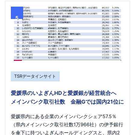
5
TSRデータインサイト
愛媛県のいよぎんHDと愛媛銀が経営統合へ
メインバンク取引社数 金融Gでは国内21位に
愛媛県内にある企業のメインバンクシェア57.5％
（県内メインバンク取引社数1万966社）の伊予銀行
を傘下に持ついよぎんホールディングスと、県内2