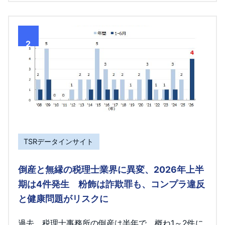
2
TSRデータインサイト
倒産と無縁の税理士業界に異変、2026年上半
期は4件発生 粉飾は詐欺罪も、コンプラ違反
と健康問題がリスクに
過去、税理士事務所の倒産は半年で、概ね1～2件に