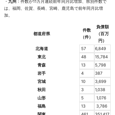
・
九州
：件数が11カ月連続前年同月比増加、県別件数で
は、福岡、佐賀、長崎、宮崎、鹿児島で前年同月比増
加。
負債額
件数
都道府県
（百万
（件）
円）
北海道
57
6,849
東北
48
15,784
青森
13
5,798
岩手
4
387
宮城
10
3,699
秋田
3
1,038
山形
5
1,076
福島
13
3,786
関東
461
351,417