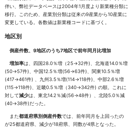
伴い、弊社データベースは2004年1月度より新業種分類に
移行。このため、産業別分類は従来の9産業から10産業に
変更している。各数値は新業種コードに基づく。
地区別
倒産件数、9地区のうち7地区で前年同月比増加
増加率
は、四国28.0％増（25→32件)、北海道14.0％増
(50→57件)、中国12.5％増(56→63件)、関東10.5％増
(417→461件) 、九州3.5％増(114→118件)、中部2.6％増
(115→118件)、近畿0.5％増（340→342件) の順。これに
対して
減少
は、東北14.2％減(56→48件）、北陸5.0％減
(40→38件)だった。
また
都道府県別倒産件数
では、前年同月を上回ったの
が25都道府県、減少が18府県、同数が4県となった。