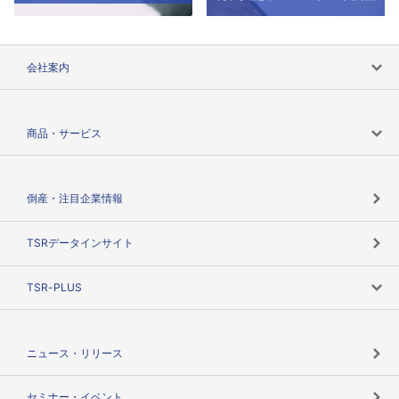
会社案内
会社案内トップ
商品・サービス
会社概要
カテゴリで探す
倒産・注目企業情報
TSRのビジョン
目的で探す
TSRデータインサイト
創業のあゆみ
ニーズで探す
TSR-PLUS
TSRのCSR
役割で探す
TSR-PLUSトップ
支社店一覧
ニュース・リリース
失敗しない与信管理とは
決算情報
セミナー・イベント