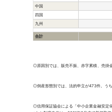
中国
四国
九州
合計
◎原因別では、販売不振、赤字累積、売掛金
◎倒産形態別では、法的申立が473件。う
◎信用保証協会による「中小企業金融安定化