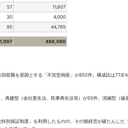
57
11,607
30
4,000
95
44,785
1,097
496,090
回収難を原因とする「不況型倒産」が852件。構成比は77.6
ち、再建型（会社更生法、民事再生法等）が55件、消滅型（破産
特別保証制度」を利用したものの、その後経営が破たんした「