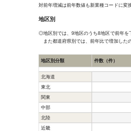
対前年増減は前年数値も新業種コードに変
地区別
◎地区別では、9地区のうち8地区で前年を
また都道府県別では、前年比で増加したのは
地区別分類
件数（件）
北海道
東北
関東
中部
北陸
近畿