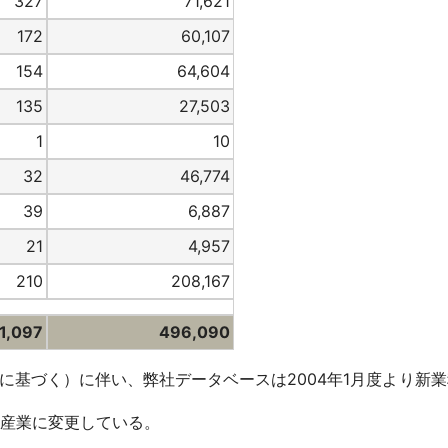
327
71,621
172
60,107
154
64,604
135
27,503
1
10
32
46,774
39
6,887
21
4,957
210
208,167
1,097
496,090
に基づく）に伴い、弊社データベースは2004年1月度より新
0産業に変更している。