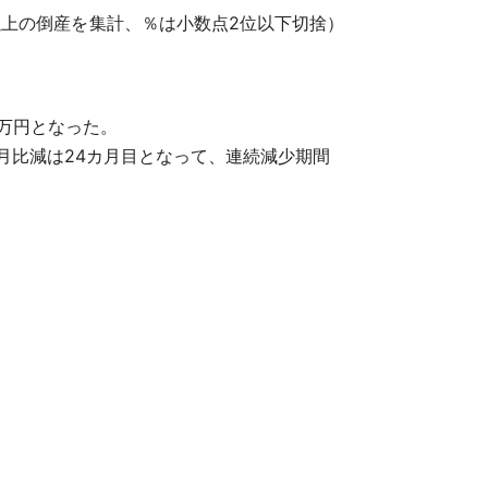
円以上の倒産を集計、％は小数点2位以下切捨）
00万円となった。
同月比減は24カ月目となって、連続減少期間