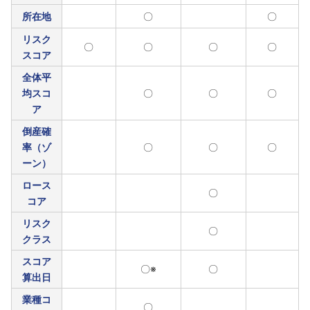
所在地
〇
〇
リスク
〇
〇
〇
〇
スコア
全体平
均スコ
〇
〇
〇
ア
倒産確
率（ゾ
〇
〇
〇
ーン）
ロース
〇
コア
リスク
〇
クラス
スコア
〇※
〇
算出日
業種コ
〇