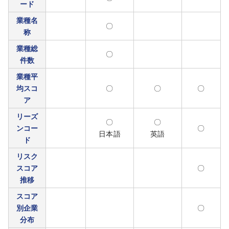
ード
業種名
〇
称
業種総
〇
件数
業種平
均スコ
〇
〇
〇
ア
リーズ
〇
〇
ンコー
〇
日本語
英語
ド
リスク
スコア
〇
推移
スコア
別企業
〇
分布