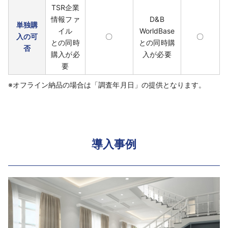
TSR企業
情報ファ
D&B
単独購
イル
WorldBase
入の可
〇
〇
との同時
との同時購
否
購入が必
入が必要
要
※オフライン納品の場合は「調査年月日」の提供となります。
導入事例