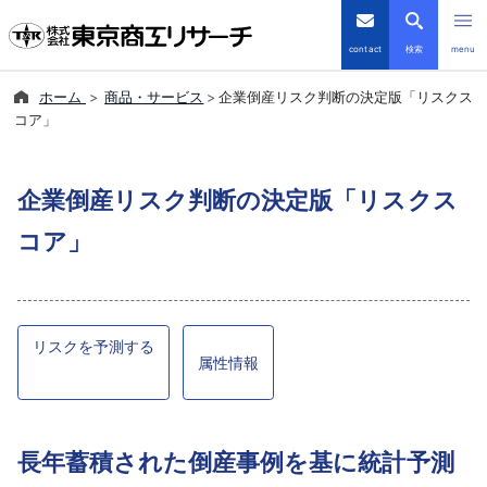
contact
検索
menu
ホーム
商品・サービス
企業倒産リスク判断の決定版「リスクス
倒産・注目企業情報
コア」
TSRデータインサイト
企業倒産リスク判断の決定版「リスクス
TSR-PLUS
コア」
優良企業サイト
会社案内
リスクを予測する
属性情報
商品・サービス
導入事例
長年蓄積された倒産事例を基に統計予測