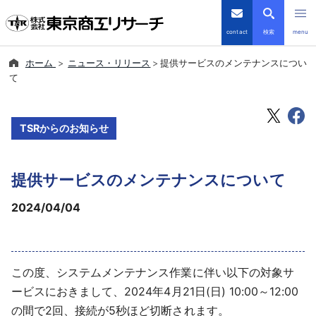
contact
検索
menu
ホーム
ニュース・リリース
提供サービスのメンテナンスについ
倒産・注目企業情報
て
TSRデータインサイト
TSRからのお知らせ
TSR-PLUS
提供サービスのメンテナンスについて
優良企業サイト
2024/04/04
会社案内
商品・サービス
この度、システムメンテナンス作業に伴い以下の対象サ
ービスにおきまして、2024年4月21日(日) 10:00～12:00
導入事例
の間で2回、接続が5秒ほど切断されます。