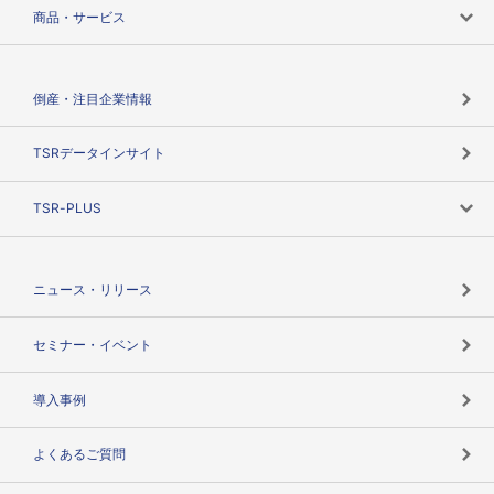
会社案内トップ
商品・サービス
会社概要
カテゴリで探す
倒産・注目企業情報
TSRのビジョン
目的で探す
TSRデータインサイト
創業のあゆみ
ニーズで探す
TSR-PLUS
TSRのCSR
役割で探す
TSR-PLUSトップ
支社店一覧
ニュース・リリース
失敗しない与信管理とは
決算情報
セミナー・イベント
海外取引のノウハウ
パートナー体制
導入事例
企業データの有効活用
マルチステークホルダー
よくあるご質問