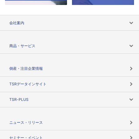
会社案内
会社案内トップ
商品・サービス
会社概要
カテゴリで探す
倒産・注目企業情報
TSRのビジョン
目的で探す
TSRデータインサイト
創業のあゆみ
ニーズで探す
TSR-PLUS
TSRのCSR
役割で探す
TSR-PLUSトップ
支社店一覧
ニュース・リリース
失敗しない与信管理とは
決算情報
セミナー・イベント