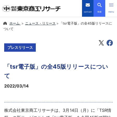
contact
検索
menu
ホーム
ニュース・リリース
「tsr電子版」の全45版リリースに
倒産・注目企業情報
ついて
TSRデータインサイト
プレスリリース
TSR-PLUS
「tsr電子版」の全45版リリースについ
優良企業サイト
て
会社案内
2022/03/14
商品・サービス
導入事例
株式会社東京商工リサーチは、3月14日（月）に「TSR情