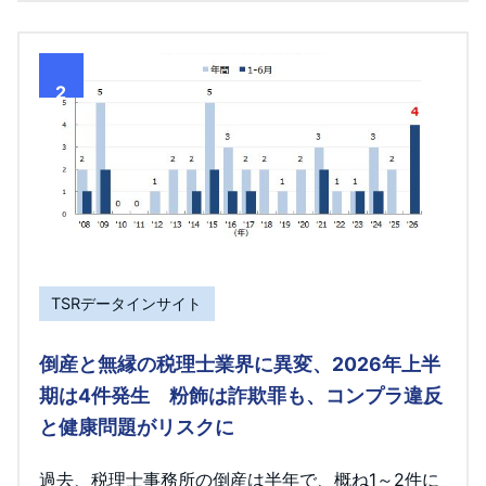
2
TSRデータインサイト
倒産と無縁の税理士業界に異変、2026年上半
期は4件発生 粉飾は詐欺罪も、コンプラ違反
と健康問題がリスクに
過去、税理士事務所の倒産は半年で、概ね1～2件に