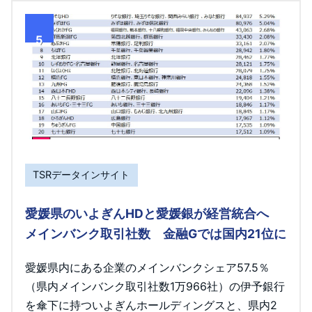
5
TSRデータインサイト
愛媛県のいよぎんHDと愛媛銀が経営統合へ
メインバンク取引社数 金融Gでは国内21位に
愛媛県内にある企業のメインバンクシェア57.5％
（県内メインバンク取引社数1万966社）の伊予銀行
を傘下に持ついよぎんホールディングスと、県内2