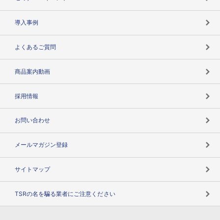
海外取引のノウハウ
パートナー体制
導入事例
企業データの有効活用
マルチステークホルダー
よくあるご質問
コンプライアンスチェック
商品案内動画
用語辞典
採用情報
お問い合わせ
メールマガジン登録
サイトマップ
TSRの名を騙る業者にご注意ください