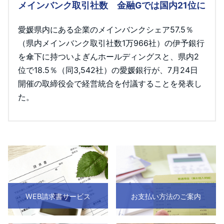
メインバンク取引社数 金融Gでは国内21位に
愛媛県内にある企業のメインバンクシェア57.5％
（県内メインバンク取引社数1万966社）の伊予銀行
を傘下に持ついよぎんホールディングスと、県内2
位で18.5％（同3,542社）の愛媛銀行が、7月24日
開催の取締役会で経営統合を付議することを発表し
た。
WEB請求書サービス
お支払い方法のご案内