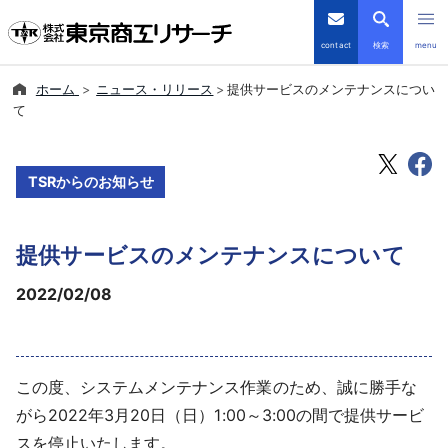
contact
検索
menu
ホーム
ニュース・リリース
提供サービスのメンテナンスについ
倒産・注目企業情報
て
TSRデータインサイト
TSRからのお知らせ
TSR-PLUS
提供サービスのメンテナンスについて
優良企業サイト
2022/02/08
会社案内
商品・サービス
この度、システムメンテナンス作業のため、誠に勝手な
がら2022年3月20日（日）1:00～3:00の間で提供サービ
導入事例
スを停止いたします。