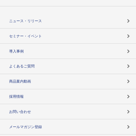
TSRのCSR
役割で探す
TSR-PLUSトップ
支社店一覧
ニュース・リリース
失敗しない与信管理とは
決算情報
セミナー・イベント
海外取引のノウハウ
パートナー体制
導入事例
企業データの有効活用
マルチステークホルダー
よくあるご質問
コンプライアンスチェック
商品案内動画
用語辞典
採用情報
お問い合わせ
メールマガジン登録